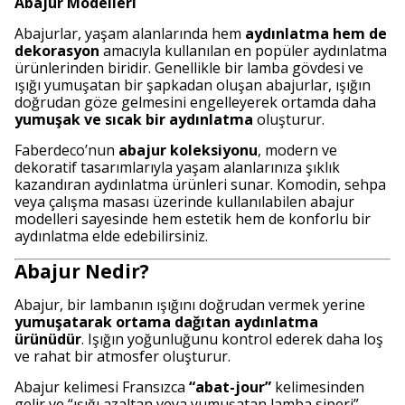
Abajur Modelleri
Abajurlar, yaşam alanlarında hem
aydınlatma hem de
dekorasyon
amacıyla kullanılan en popüler aydınlatma
ürünlerinden biridir. Genellikle bir lamba gövdesi ve
ışığı yumuşatan bir şapkadan oluşan abajurlar, ışığın
doğrudan göze gelmesini engelleyerek ortamda daha
yumuşak ve sıcak bir aydınlatma
oluşturur.
Faberdeco’nun
abajur koleksiyonu
, modern ve
dekoratif tasarımlarıyla yaşam alanlarınıza şıklık
kazandıran aydınlatma ürünleri sunar. Komodin, sehpa
veya çalışma masası üzerinde kullanılabilen abajur
modelleri sayesinde hem estetik hem de konforlu bir
aydınlatma elde edebilirsiniz.
Abajur Nedir?
Abajur, bir lambanın ışığını doğrudan vermek yerine
yumuşatarak ortama dağıtan aydınlatma
ürünüdür
. Işığın yoğunluğunu kontrol ederek daha loş
ve rahat bir atmosfer oluşturur.
Abajur kelimesi Fransızca
“abat-jour”
kelimesinden
gelir ve “ışığı azaltan veya yumuşatan lamba siperi”