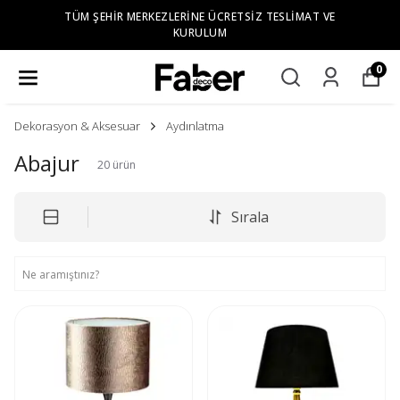
TÜM ŞEHIR MERKEZLERINE ÜCRETSIZ TESLIMAT VE
KURULUM
0
Dekorasyon & Aksesuar
Aydınlatma
Abajur
20
ürün
Sırala