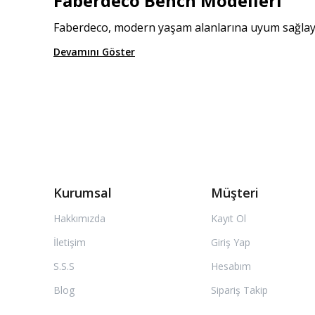
Faberdeco Bench Modelleri
Faberdeco, modern yaşam alanlarına uyum sağlayan 
Devamını Göster
Kurumsal
Müşteri
Hakkımızda
Kayıt Ol
İletişim
Giriş Yap
S.S.S
Hesabım
Blog
Sipariş Takip