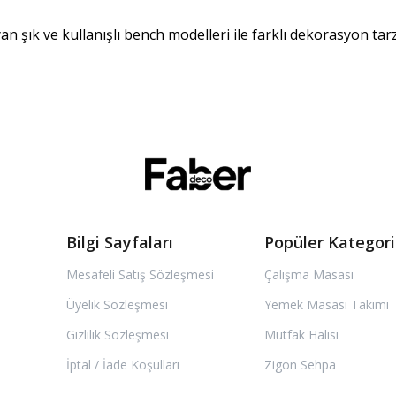
şık ve kullanışlı bench modelleri ile farklı dekorasyon tar
Bilgi Sayfaları
Popüler Kategori
Mesafeli Satış Sözleşmesi
Çalışma Masası
Üyelik Sözleşmesi
Yemek Masası Takımı
Gizlilik Sözleşmesi
Mutfak Halısı
İptal / İade Koşulları
Zigon Sehpa