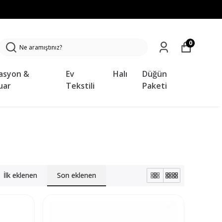
0
asyon &
Ev
Halı
Düğün
uar
Tekstili
Paketi
İlk eklenen
Son eklenen