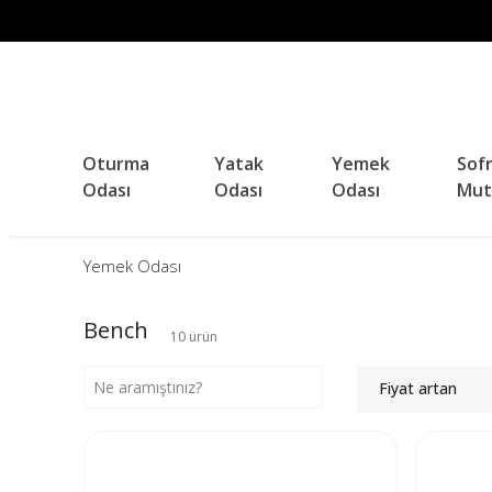
Oturma
Yatak
Yemek
Sof
Odası
Odası
Odası
Mut
Yemek Odası
Bench
10
ürün
Fiyat artan