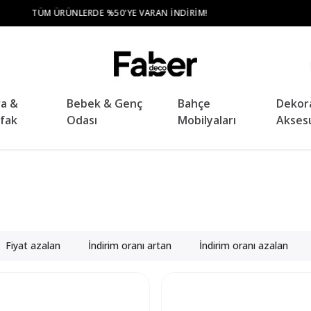
TÜM ŞEHIR MERKEZLERINE ÜCRETSIZ TESLIMAT VE KURULUM
ra &
Bebek & Genç
Bahçe
Dekor
fak
Odası
Mobilyaları
Akses
Fiyat azalan
İndirim oranı artan
İndirim oranı azalan