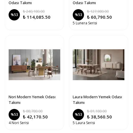
Odası Takımı
Odası Takımı
₺ 240,180.00
₺ 127,980.00
%
53
%
53
₺ 114,085.50
₺ 60,790.50
5 Lunera Serisi
Nori Modern Yemek Odası
Laura Modern Yemek Odası
Takımı
Takımı
₺ 88,780.00
₺ 81,180.00
%
53
%
53
₺ 42,170.50
₺ 38,560.50
4 Nori Serisi
5 Laura Serisi