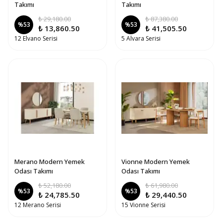
Takımı
Takımı
₺ 29,180.00
₺ 87,380.00
%
53
%
53
₺ 13,860.50
₺ 41,505.50
12 Elvano Serisi
5 Alvara Serisi
Merano Modern Yemek
Vionne Modern Yemek
Odası Takımı
Odası Takımı
₺ 52,180.00
₺ 61,980.00
%
53
%
53
₺ 24,785.50
₺ 29,440.50
12 Merano Serisi
15 Vionne Serisi