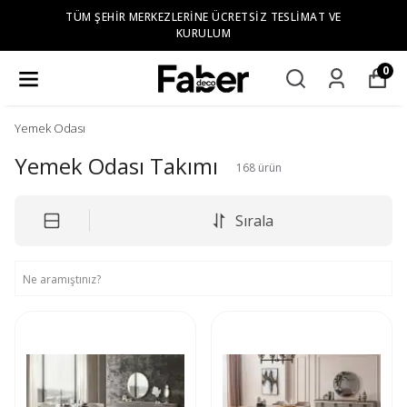
TÜM ŞEHIR MERKEZLERINE ÜCRETSIZ TESLIMAT VE
KURULUM
0
Yemek Odası
Yemek Odası Takımı
168
ürün
Sırala