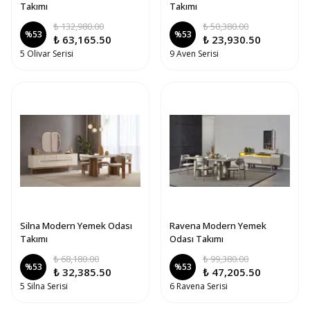
Takımı
Takımı
₺ 132,980.00
₺ 50,380.00
%
53
%
53
₺ 63,165.50
₺ 23,930.50
5 Olivar Serisi
9 Aven Serisi
Silna Modern Yemek Odası
Ravena Modern Yemek
Takımı
Odası Takımı
₺ 68,180.00
₺ 99,380.00
%
53
%
53
₺ 32,385.50
₺ 47,205.50
5 Silna Serisi
6 Ravena Serisi