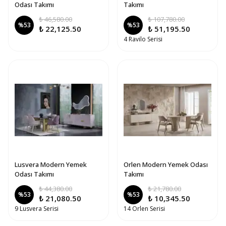
Odası Takımı
Takımı
₺ 46,580.00
₺ 107,780.00
%
53
%
53
₺ 22,125.50
₺ 51,195.50
4 Ravilo Serisi
Lusvera Modern Yemek
Orlen Modern Yemek Odası
Odası Takımı
Takımı
₺ 44,380.00
₺ 21,780.00
%
53
%
53
₺ 21,080.50
₺ 10,345.50
9 Lusvera Serisi
14 Orlen Serisi