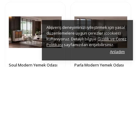
Alışveriş deneyiminizi iyileştirmek için yasal
düzenlemelere uygun çerezler (cookies)
kullanıyoruz. Detaylı bilgiye
Gizlilik ve Çerez
Politikası
sayfamızdan erişebilirsiniz.
Anladım
Soul Modern Yemek Odası
Parla Modern Yemek Odası
Takımı
Takımı
₺ 80,380.00
₺ 17,380.00
%
53
%
53
₺ 38,180.50
₺ 8,255.50
15 Soul Serisi
18 Parla Serisi