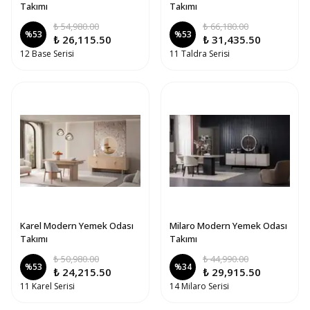
Takımı
Takımı
₺ 54,980.00
₺ 66,180.00
%
53
%
53
₺ 26,115.50
₺ 31,435.50
12 Base Serisi
11 Taldra Serisi
Karel Modern Yemek Odası
Milaro Modern Yemek Odası
Takımı
Takımı
₺ 50,980.00
₺ 44,990.00
%
53
%
34
₺ 24,215.50
₺ 29,915.50
11 Karel Serisi
14 Milaro Serisi