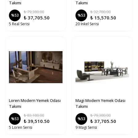
Takımı
Takımı
₺ 79,380.00
₺ 32,780.00
%
53
%
53
₺ 37,705.50
₺ 15,570.50
5 Real Serisi
20 İnkel Serisi
Loren Modern Yemek Odası
Magi Modern Yemek Odası
Takımı
Takımı
₺ 83,180.00
₺ 79,380.00
%
53
%
53
₺ 39,510.50
₺ 37,705.50
5 Loren Serisi
9 Magi Serisi