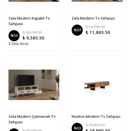
Zela Modern Kapaklı Tv
Zela Modern Tv Sehpası
Sehpası
₺ 24,980.00
%
53
₺ 11,865.50
₺ 20,180.00
%
53
₺ 9,585.50
3 Zela Serisi
Zela Modern Çekmeceli Tv
Noxlivo Modern Tv Sehpası
Sehpası
₺ 39,980.00
%
53
₺ 18,990.50
₺ 20,180.00