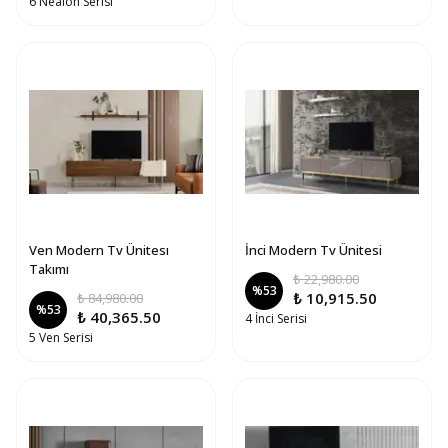
6 Nealon Serisi
Ven Modern Tv Ünitesı
İnci Modern Tv Ünitesi
Takımı
₺ 22,980.00
%
53
₺ 10,915.50
₺ 84,980.00
%
53
₺ 40,365.50
4 İnci Serisi
5 Ven Serisi