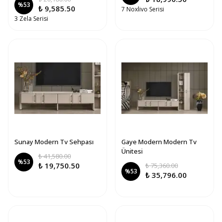
%
53
₺ 9,585.50
7 Noxlivo Serisi
3 Zela Serisi
Sunay Modern Tv Sehpası
Gaye Modern Modern Tv
Ünitesi
₺ 41,580.00
%
53
₺ 19,750.50
₺ 75,360.00
%
53
₺ 35,796.00