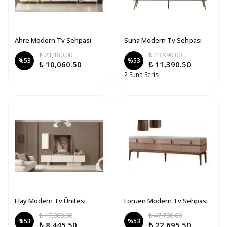
Ahre Modern Tv Sehpası
Suna Modern Tv Sehpası
₺ 21,180.00
₺ 23,990.00
%
53
%
53
₺ 10,060.50
₺ 11,390.50
2 Suna Serisi
Elay Modern Tv Ünitesi
Loruen Modern Tv Sehpası
₺ 17,980.00
₺ 47,780.00
%
53
%
53
₺ 8,445.50
₺ 22,695.50