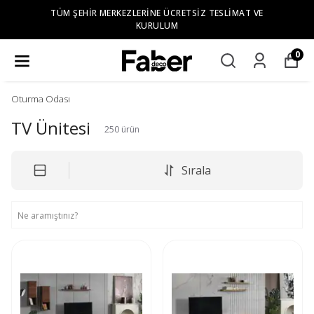
TÜM ŞEHIR MERKEZLERINE ÜCRETSIZ TESLIMAT VE
KURULUM
0
Oturma Odası
TV Ünitesi
250
ürün
Sırala