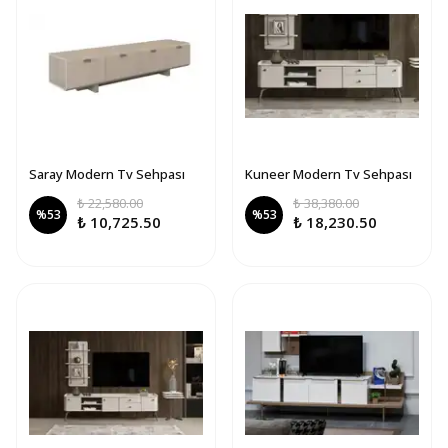
Saray Modern Tv Sehpası
Kuneer Modern Tv Sehpası
₺ 22,580.00
₺ 38,380.00
%
53
%
53
₺ 10,725.50
₺ 18,230.50