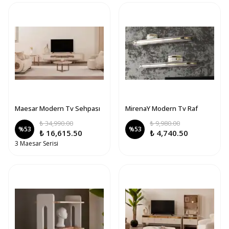
Maesar Modern Tv Sehpası
MirenaY Modern Tv Raf
₺ 34,990.00
₺ 9,980.00
%
53
%
53
₺ 16,615.50
₺ 4,740.50
3 Maesar Serisi