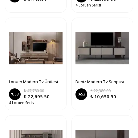
4 Loruen Serisi
Loruen Modern Tv Ünitesi
Deniz Modern Tv Sehpası
₺ 47,780.00
₺ 22,380.00
%
53
%
53
₺ 22,695.50
₺ 10,630.50
4 Loruen Serisi