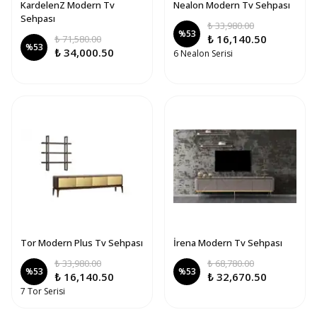
KardelenZ Modern Tv
Nealon Modern Tv Sehpası
Sehpası
₺ 33,980.00
%
53
₺ 16,140.50
₺ 71,580.00
%
53
₺ 34,000.50
6 Nealon Serisi
Tor Modern Plus Tv Sehpası
İrena Modern Tv Sehpası
₺ 33,980.00
₺ 68,780.00
%
53
%
53
₺ 16,140.50
₺ 32,670.50
7 Tor Serisi