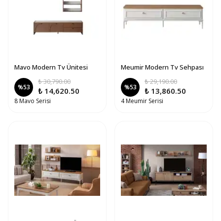
Mavo Modern Tv Ünitesi
Meumir Modern Tv Sehpası
₺ 30,790.00
₺ 29,190.00
%
53
%
53
₺ 14,620.50
₺ 13,860.50
8 Mavo Serisi
4 Meumir Serisi