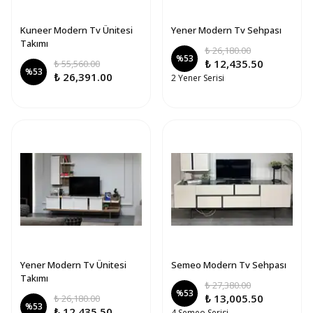
Kuneer Modern Tv Ünitesi
Yener Modern Tv Sehpası
Takımı
₺ 26,180.00
%
53
₺ 12,435.50
₺ 55,560.00
%
53
₺ 26,391.00
2 Yener Serisi
Yener Modern Tv Ünitesi
Semeo Modern Tv Sehpası
Takımı
₺ 27,380.00
%
53
₺ 13,005.50
₺ 26,180.00
%
53
₺ 12,435.50
4 Semeo Serisi