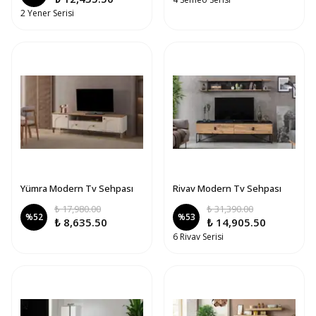
2 Yener Serisi
Yümra Modern Tv Sehpası
Rivav Modern Tv Sehpası
₺ 17,980.00
₺ 31,390.00
%
52
%
53
₺ 8,635.50
₺ 14,905.50
6 Rivav Serisi