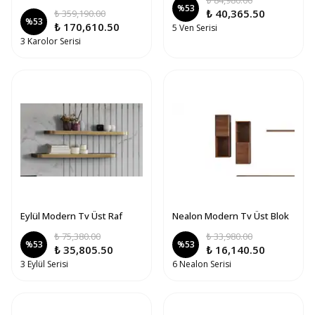
₺ 84,980.00
%
53
₺ 40,365.50
₺ 359,190.00
%
53
₺ 170,610.50
5 Ven Serisi
3 Karolor Serisi
Eylül Modern Tv Üst Raf
Nealon Modern Tv Üst Blok
₺ 75,380.00
₺ 33,980.00
%
53
%
53
₺ 35,805.50
₺ 16,140.50
3 Eylül Serisi
6 Nealon Serisi