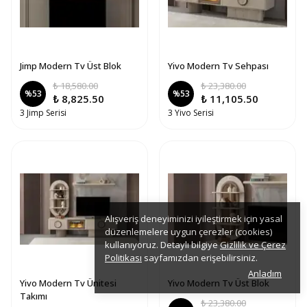
Jimp Modern Tv Üst Blok
Yivo Modern Tv Sehpası
₺ 18,580.00
₺ 23,380.00
%
53
%
53
₺ 8,825.50
₺ 11,105.50
3 Jimp Serisi
3 Yivo Serisi
Alışveriş deneyiminizi iyileştirmek için yasal
düzenlemelere uygun çerezler (cookies)
kullanıyoruz. Detaylı bilgiye
Gizlilik ve Çerez
Politikası
sayfamızdan erişebilirsiniz.
Anladım
Yivo Modern Tv Ünitesi
Yivo Modern Tv Üst Blok
Takımı
₺ 23,380.00