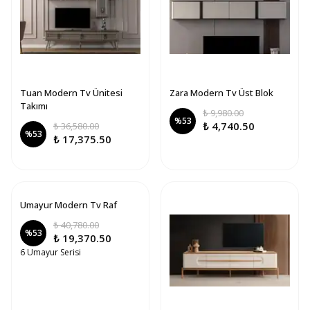
Tuan Modern Tv Ünitesi
Zara Modern Tv Üst Blok
Takımı
₺ 9,980.00
%
53
₺ 4,740.50
₺ 36,580.00
%
53
₺ 17,375.50
Umayur Modern Tv Raf
₺ 40,780.00
%
53
₺ 19,370.50
6 Umayur Serisi