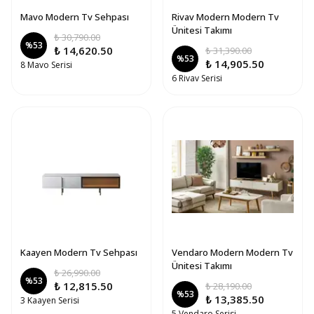
Mavo Modern Tv Sehpası
Rivav Modern Modern Tv
Ünitesi Takımı
₺ 30,790.00
%
53
₺ 14,620.50
₺ 31,390.00
%
53
₺ 14,905.50
8 Mavo Serisi
6 Rivav Serisi
Kaayen Modern Tv Sehpası
Vendaro Modern Modern Tv
Ünitesi Takımı
₺ 26,990.00
%
53
₺ 12,815.50
₺ 28,190.00
%
53
₺ 13,385.50
3 Kaayen Serisi
5 Vendaro Serisi