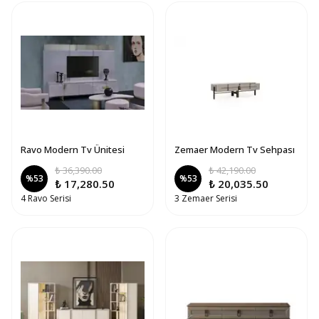
Ravo Modern Tv Ünitesi
Zemaer Modern Tv Sehpası
₺ 36,390.00
₺ 42,190.00
%
53
%
53
₺ 17,280.50
₺ 20,035.50
4 Ravo Serisi
3 Zemaer Serisi