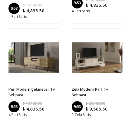
%
53
₺ 4,835.50
₺ 10,180.00
%
53
₺ 4,835.50
4 Peri Serisi
4 Peri Serisi
Peri Modern Çekmeceli Tv
Zela Modern Raflı Tv
Sehpası
Sehpası
₺ 10,180.00
₺ 20,180.00
%
53
%
53
₺ 4,835.50
₺ 9,585.50
4 Peri Serisi
3 Zela Serisi