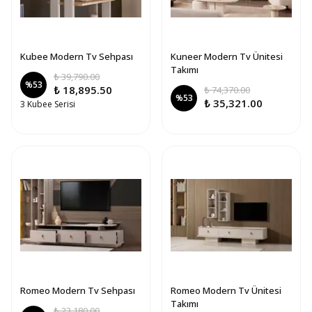
Kubee Modern Tv Sehpası
Kuneer Modern Tv Ünitesi
Takımı
₺ 39,790.00
%
53
₺ 18,895.50
₺ 74,370.00
%
53
₺ 35,321.00
3 Kubee Serisi
Romeo Modern Tv Sehpası
Romeo Modern Tv Ünitesi
Takımı
₺ 23,180.00