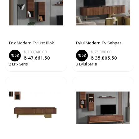
Erix Modern Tv Üst Blok
Eylül Modern Tv Sehpası
₺ 100,340.00
₺ 75,380.00
%
53
%
53
₺ 47,661.50
₺ 35,805.50
2 Erix Serisi
3 Eylül Serisi