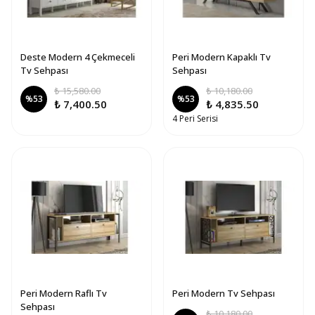
Deste Modern 4 Çekmeceli
Peri Modern Kapaklı Tv
Tv Sehpası
Sehpası
₺ 15,580.00
₺ 10,180.00
%
53
%
53
₺ 7,400.50
₺ 4,835.50
4 Peri Serisi
Peri Modern Raflı Tv
Peri Modern Tv Sehpası
Sehpası
₺ 10,180.00