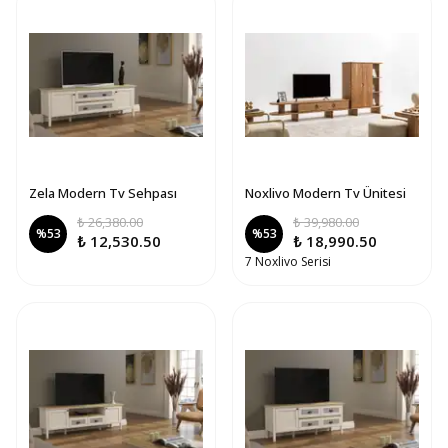
Zela Modern Tv Sehpası
Noxlivo Modern Tv Ünitesi
₺ 26,380.00
₺ 39,980.00
%
53
%
53
₺ 12,530.50
₺ 18,990.50
7 Noxlivo Serisi