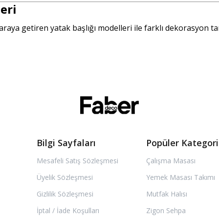
eri
raya getiren yatak başlığı modelleri ile farklı dekorasyon t
Bilgi Sayfaları
Popüler Kategori
Mesafeli Satış Sözleşmesi
Çalışma Masası
Üyelik Sözleşmesi
Yemek Masası Takımı
Gizlilik Sözleşmesi
Mutfak Halısı
İptal / İade Koşulları
Zigon Sehpa