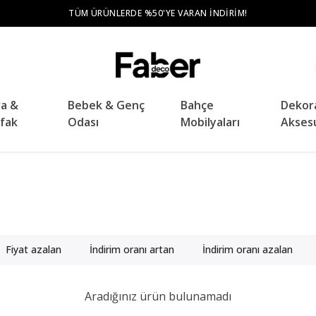
TÜM ÜRÜNLERDE %50'YE VARAN İNDIRIM!
ra &
Bebek & Genç
Bahçe
Dekor
fak
Odası
Mobilyaları
Akses
Fiyat azalan
İndirim oranı artan
İndirim oranı azalan
Aradığınız ürün bulunamadı