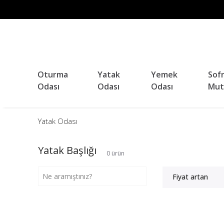
Oturma
Yatak
Yemek
Sof
Odası
Odası
Odası
Mut
Yatak Odası
Yatak Başlığı
0
ürün
Fiyat artan