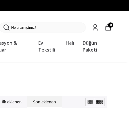
0
asyon &
Ev
Halı
Düğün
uar
Tekstili
Paketi
İlk eklenen
Son eklenen