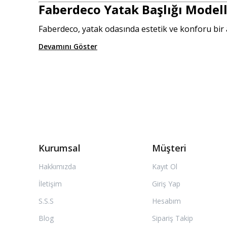
Faberdeco Yatak Başlığı Modell
Faberdeco, yatak odasında estetik ve konforu bir a
Devamını Göster
Kurumsal
Müşteri
Hakkımızda
Kayıt Ol
İletişim
Giriş Yap
S.S.S
Hesabım
Blog
Sipariş Takip