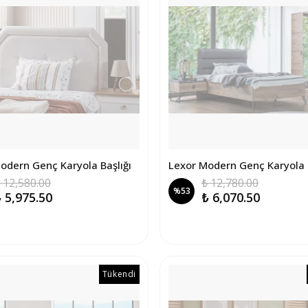
odern Genç Karyola Başlığı
Lexor Modern Genç Karyola
 12,580.00
₺ 12,780.00
%
53
 5,975.50
₺ 6,070.50
Tükendi