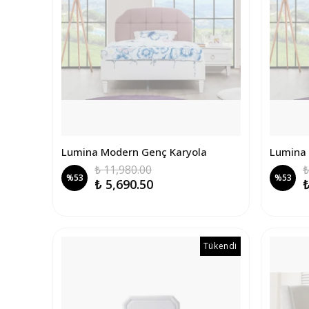
Lumina Modern Genç Karyola
Lumina 
₺ 11,980.00
₺
%
53
%
53
₺ 5,690.50
₺
Tükendi