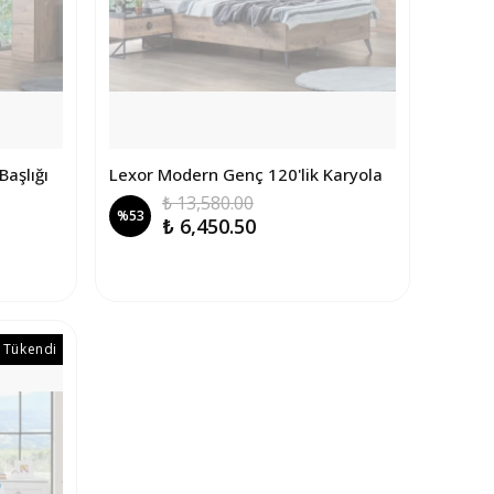
aşlığı
Lexor Modern Genç 120'lik Karyola
₺ 13,580.00
%
53
₺ 6,450.50
Tükendi