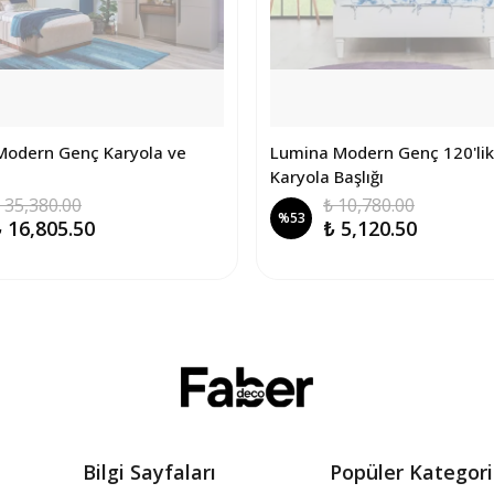
Modern Genç Karyola ve
Lumina Modern Genç 120'lik
Karyola Başlığı
 35,380.00
₺ 10,780.00
%
53
 16,805.50
₺ 5,120.50
Bilgi Sayfaları
Popüler Kategori