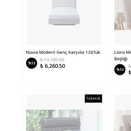
Nuvia Modern Genç Karyola 120'lük
Lioro M
Başlığı
₺ 13,180.00
%
53
₺ 6,260.50
₺
%
53
₺
Tükendi