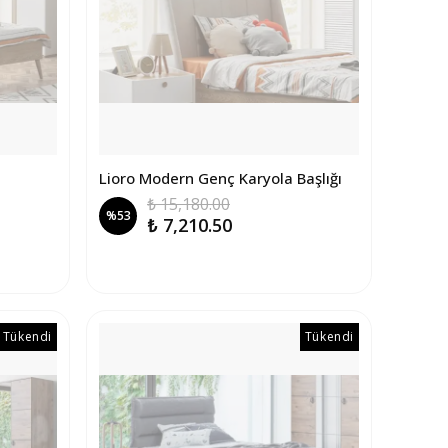
Lioro Modern Genç Karyola Başlığı
₺ 15,180.00
%
53
₺ 7,210.50
Tükendi
Tükendi