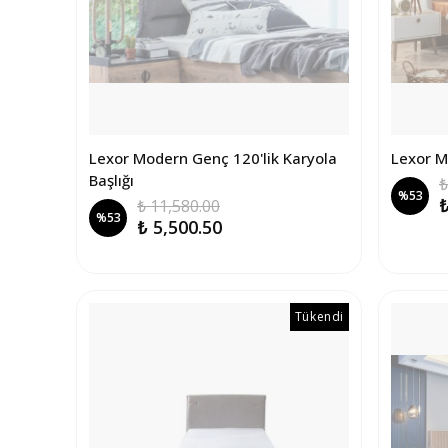
Lexor Modern Genç 120'lik Karyola
Lexor M
Başlığı
₺
%
53
₺
₺ 11,580.00
%
53
₺ 5,500.50
Tükendi