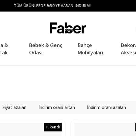
TÜM ŞEHIR MERKEZLERINE ÜCRETSIZ TESLIMAT VE KURULUM
ra &
Bebek & Genç
Bahçe
Dekor
fak
Odası
Mobilyaları
Akses
Fiyat azalan
İndirim oranı artan
İndirim oranı azalan
Tükendi