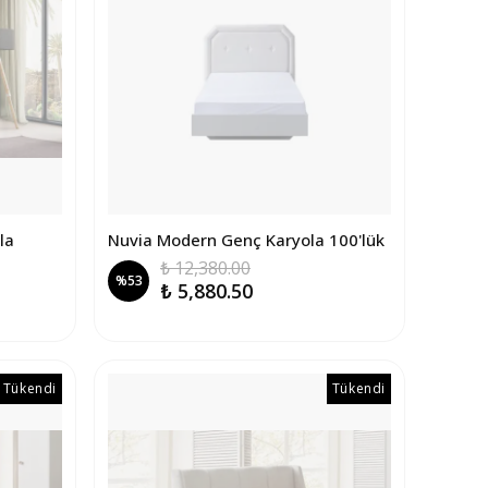
la
Nuvia Modern Genç Karyola 100'lük
₺ 12,380.00
%
53
₺ 5,880.50
Tükendi
Tükendi