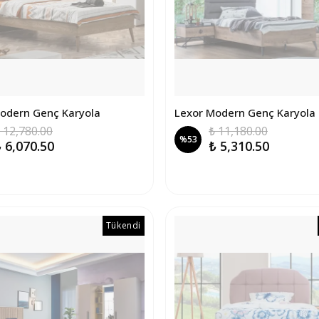
odern Genç Karyola
Lexor Modern Genç Karyola B
 12,780.00
₺ 11,180.00
%
53
 6,070.50
₺ 5,310.50
Tükendi