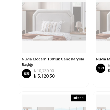
Nuvia Modern 100'lük Genç Karyola
Nuvia M
Başlığı
₺
%
53
₺
₺ 10,780.00
%
53
₺ 5,120.50
Tükendi