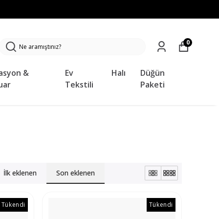
0
asyon &
Ev
Halı
Düğün
uar
Tekstili
Paketi
İlk eklenen
Son eklenen
Tükendi
Tükendi