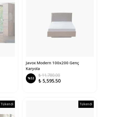
Javox Modern 100x200 Genç
Karyola
₺ 11,780.00
%
53
₺ 5,595.50
Tükendi
Tükendi