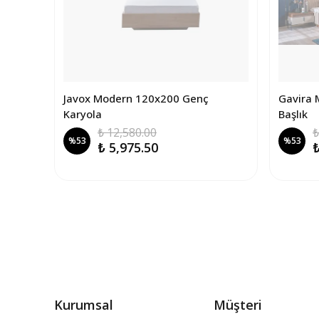
Javox Modern 120x200 Genç
Gavira 
Karyola
Başlık
₺ 12,580.00
₺
%
53
%
53
₺ 5,975.50
₺
Kurumsal
Müşteri