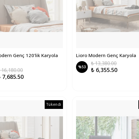
odern Genç 120'lik Karyola
Lioro Modern Genç Karyola
₺ 13,380.00
%
53
₺ 6,355.50
 16,180.00
 7,685.50
Tükendi