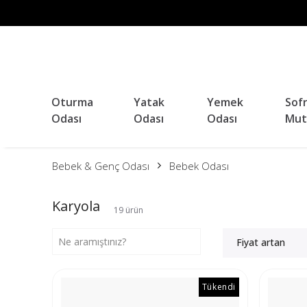
Oturma
Yatak
Yemek
Sof
Odası
Odası
Odası
Mut
Bebek & Genç Odası
Bebek Odası
Karyola
19
ürün
Fiyat artan
Tükendi