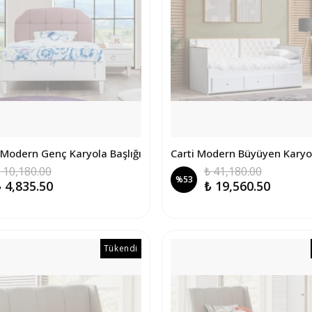
Modern Genç Karyola Başlığı
Carti Modern Büyüyen Karyo
 10,180.00
₺ 41,180.00
%
53
 4,835.50
₺ 19,560.50
Tükendi