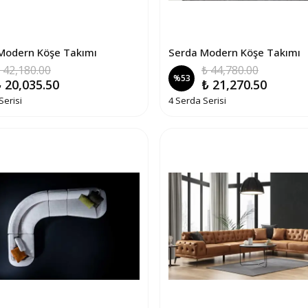
Modern Köşe Takımı
Serda Modern Köşe Takımı
 42,180.00
₺ 44,780.00
%
53
 20,035.50
₺ 21,270.50
Serisi
4 Serda Serisi