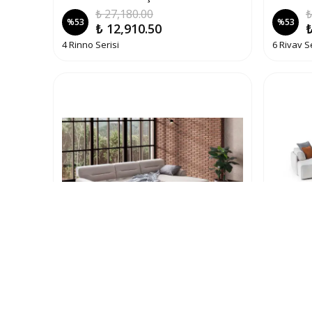
₺ 27,180.00
₺
%
53
%
53
₺ 12,910.50
₺
4 Rinno Serisi
6 Rivav S
Renoser Modern Köşe Koltuk
Tarov M
₺ 28,190.00
₺
%
53
%
53
₺ 13,385.50
₺