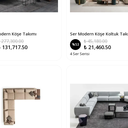
odern Köşe Takımı
Ser Modern Köşe Koltuk Tak
 277,300.00
₺ 45,180.00
%
53
 131,717.50
₺ 21,460.50
4 Ser Serisi