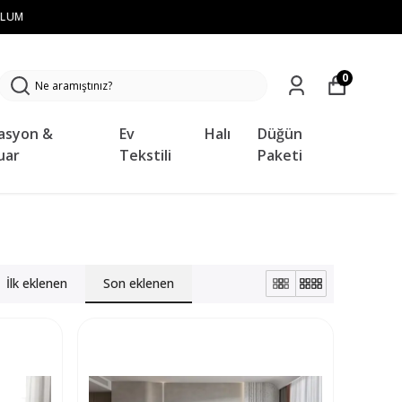
0
asyon &
Ev
Halı
Düğün
uar
Tekstili
Paketi
İlk eklenen
Son eklenen