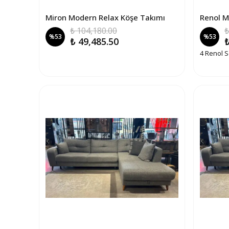
Miron Modern Relax Köşe Takımı
Renol M
₺ 104,180.00
₺
%
53
%
53
₺ 49,485.50
₺
4 Renol S