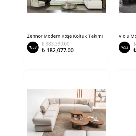
Zennor Modern Köşe Koltuk Takımı
Violu M
₺ 383,390.00
₺
%
53
%
53
₺ 182,077.00
₺