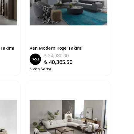
 Takımı
Ven Modern Köşe Takımı
₺ 84,980.00
%
53
₺ 40,365.50
5 Ven Serisi