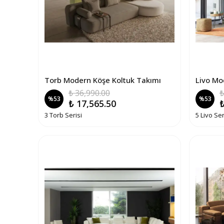
Torb Modern Köşe Koltuk Takımı
Livo Mo
₺ 36,990.00
₺
%
53
%
53
₺ 17,565.50
₺
3 Torb Serisi
5 Livo Ser