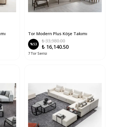
ımı
Tor Modern Plus Köşe Takımı
₺ 33,980.00
%
53
₺ 16,140.50
7 Tor Serisi