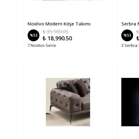
Noxlivo Modern Köşe Takımı
Serbra 
₺ 39,980.00
₺
%
53
%
53
₺ 18,990.50
₺
7 Noxlivo Serisi
3 Serbra 