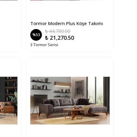
Tormor Modern Plus Köşe Takımı
₺ 44,780.00
%
53
₺ 21,270.50
3 Tormor Serisi