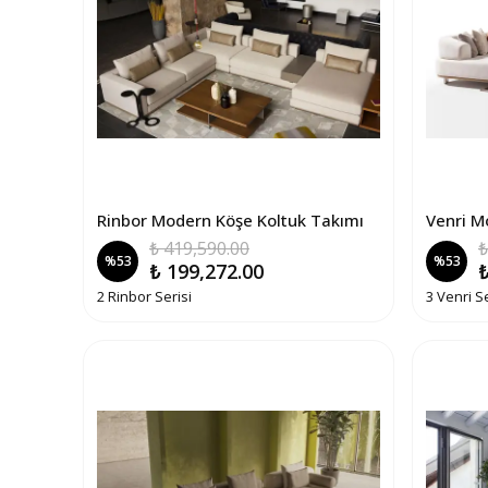
Rinbor Modern Köşe Koltuk Takımı
Venri M
₺ 419,590.00
₺
%
53
%
53
₺ 199,272.00
₺
2 Rinbor Serisi
3 Venri Se