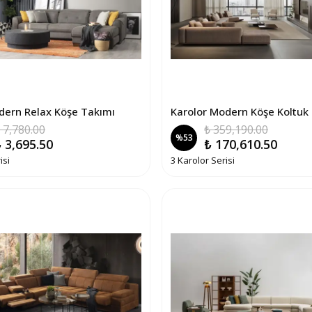
dern Relax Köşe Takımı
Karolor Modern Köşe Koltuk
 7,780.00
₺ 359,190.00
%
53
 3,695.50
₺ 170,610.50
isi
3 Karolor Serisi