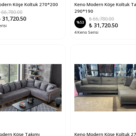
dern Köşe Koltuk 270*200
Keno Modern Köşe Koltuk T
290*190
 66,780.00
 31,720.50
₺ 66,780.00
%
53
₺ 31,720.50
risi
4 Keno Serisi
odern Köşe Takımı
Keno Modern Köşe Koltuk 2