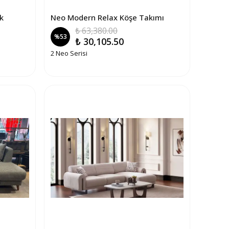
k
Neo Modern Relax Köşe Takımı
₺ 63,380.00
%
53
₺ 30,105.50
2 Neo Serisi