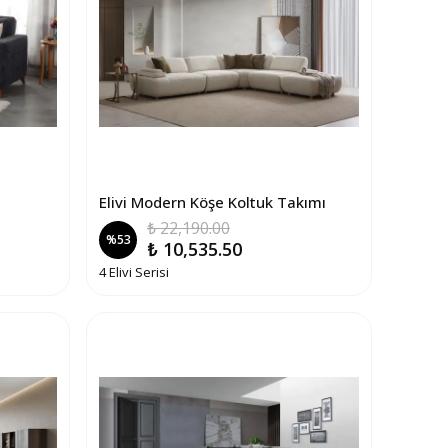
Elivi Modern Köşe Koltuk Takımı
₺ 22,190.00
%
53
₺ 10,535.50
4 Elivi Serisi