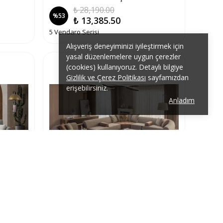
₺ 28,190.00
%
53
₺ 13,385.50
5 Vendaro Serisi
Alışveriş deneyiminizi iyileştirmek için
yasal düzenlemelere uygun çerezler
(cookies) kullanıyoruz. Detaylı bilgiye
Gizlilik ve Çerez Politikası
sayfamızdan
erişebilirsiniz.
Anladım
Koltuk
Mavon Modern Köşe Koltuk Takımı
₺ 273,380.00
%
53
₺ 129,855.50