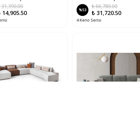
 31,390.00
₺ 66,780.00
%
53
 14,905.50
₺ 31,720.50
erisi
4 Keno Serisi
odern Köşe Koltuk Takımı
Veralin Modern Bazalı Köşe 
 27,990.00
₺ 91,780.00
%
53
 13,290.50
₺ 43,595.50