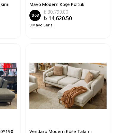
akımı
Mavo Modern Köşe Koltuk
₺ 30,790.00
%
53
₺ 14,620.50
8 Mavo Serisi
70*190
Vendaro Modern Köşe Takımı