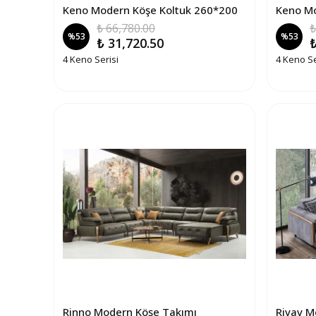
Keno Modern Köşe Koltuk 260*200
Keno Mo
₺ 66,780.00
₺
%
53
%
53
₺ 31,720.50
₺
4 Keno Serisi
4 Keno Se
Rinno Modern Köşe Takımı
Rivav M