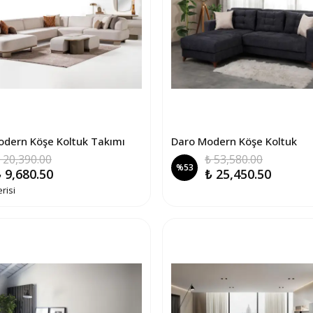
odern Köşe Koltuk Takımı
Daro Modern Köşe Koltuk
 20,390.00
₺ 53,580.00
%
53
 9,680.50
₺ 25,450.50
risi