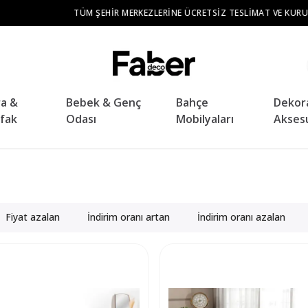
TÜM ŞEHIR MERKEZLERINE ÜCRETSIZ TESLIMAT VE KURULUM
ra &
Bebek & Genç
Bahçe
Dekor
fak
Odası
Mobilyaları
Akses
Fiyat azalan
İndirim oranı artan
İndirim oranı azalan