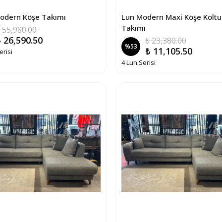
odern Köşe Takımı
Lun Modern Maxi Köşe Koltu
Takımı
 55,980.00
 26,590.50
₺ 23,380.00
%
53
₺ 11,105.50
erisi
4 Lun Serisi