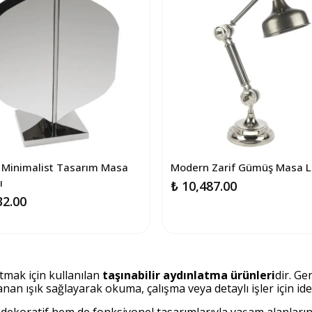
Minimalist Tasarım Masa
Modern Zarif Gümüş Masa 
ı
₺ 10,487.00
32.00
tmak için kullanılan
taşınabilir aydınlatma ürünleri
dir. G
lanan ışık sağlayarak okuma, çalışma veya detaylı işler için id
 dekoratif hem de fonksiyonel tasarımlarıyla yaşam alanların