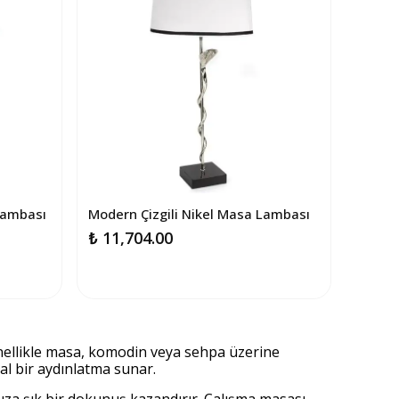
Lambası
Modern Çizgili Nikel Masa Lambası
₺ 11,704.00
enellikle masa, komodin veya sehpa üzerine
eal bir aydınlatma sunar.
ıza şık bir dokunuş kazandırır. Çalışma masası,