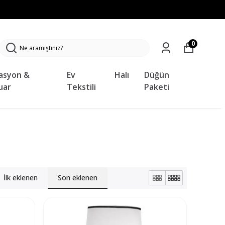
TÜM ŞEHIR MERKEZLERINE ÜCRETSIZ TESLIMAT VE KURULUM
0
asyon &
Ev
Halı
Düğün
uar
Tekstili
Paketi
İlk eklenen
Son eklenen