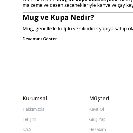
malzeme ve desen seçenekleriyle kahve ve çay keyf
Mug ve Kupa Nedir?
Mug, genellikle kulplu ve silindirik yapıya sahip ol
Devamını Göster
Kurumsal
Müşteri
Hakkımızda
Kayıt Ol
İletişim
Giriş Yap
S.S.S
Hesabım