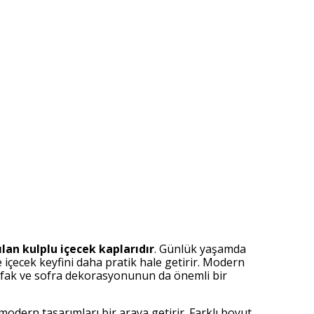
ılan kulplu içecek kaplarıdır
. Günlük yaşamda
içecek keyfini daha pratik hale getirir. Modern
utfak ve sofra dekorasyonunun da önemli bir
odern tasarımları bir araya getirir. Farklı boyut,