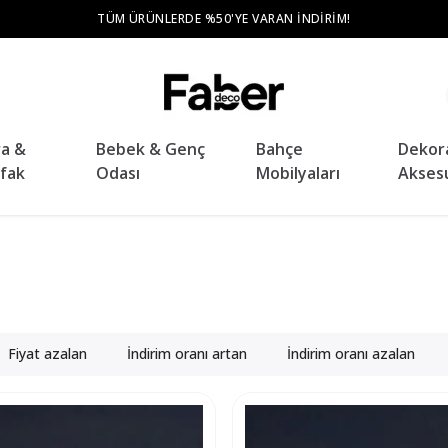
TÜM ŞEHIR MERKEZLERINE ÜCRETSIZ TESLIMAT VE KURULUM
ra &
Bebek & Genç
Bahçe
Dekor
fak
Odası
Mobilyaları
Akses
Fiyat azalan
İndirim oranı artan
İndirim oranı azalan