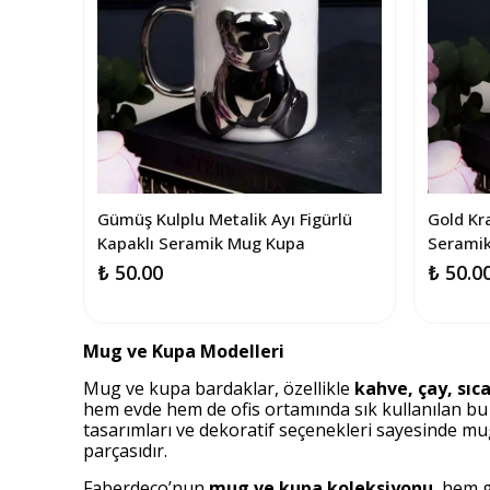
Gümüş Kulplu Metalik Ayı Figürlü
Gold Kra
Kapaklı Seramik Mug Kupa
Serami
₺ 50.00
₺ 50.0
Mug ve Kupa Modelleri
Mug ve kupa bardaklar, özellikle
kahve, çay, sıc
hem evde hem de ofis ortamında sık kullanılan bu 
tasarımları ve dekoratif seçenekleri sayesinde mu
parçasıdır.
Faberdeco’nun
mug ve kupa koleksiyonu
, hem g