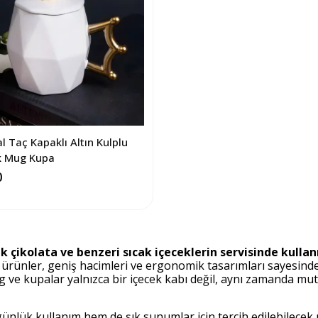
l Taç Kapaklı Altın Kulplu
k Mug Kupa
0
ak çikolata ve benzeri sıcak içeceklerin servisinde kullan
ürünler, geniş hacimleri ve ergonomik tasarımları sayesinde 
g ve kupalar yalnızca bir içecek kabı değil, aynı zamanda m
ünlük kullanım hem de şık sunumlar için tercih edilebilecek m