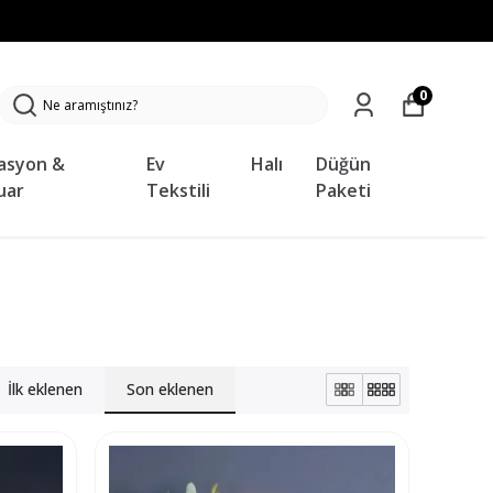
0
asyon &
Ev
Halı
Düğün
uar
Tekstili
Paketi
İlk eklenen
Son eklenen