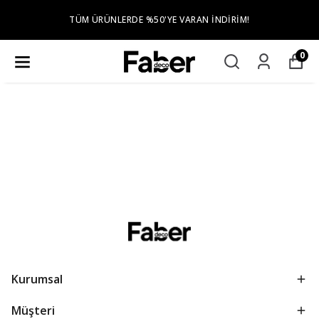
TÜM ÜRÜNLERDE %50'YE VARAN İNDIRIM!
0
Kurumsal
Müşteri