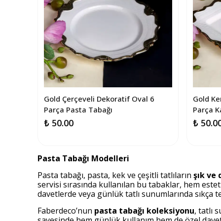
Gold Çerçeveli Dekoratif Oval 6
Gold Ke
Parça Pasta Tabağı
Parça K
₺ 50.00
₺ 50.0
Pasta Tabağı Modelleri
Pasta tabağı, pasta, kek ve çeşitli tatlıların
şık ve
servisi sırasında kullanılan bu tabaklar, hem este
davetlerde veya günlük tatlı sunumlarında sıkça ter
Faberdeco’nun
pasta tabağı koleksiyonu
, tatlı
sayesinde hem günlük kullanım hem de özel davet so