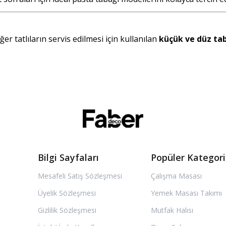
er tatlıların servis edilmesi için kullanılan
küçük ve düz ta
Bilgi Sayfaları
Popüler Kategori
Mesafeli Satış Sözleşmesi
Çalışma Masası
Üyelik Sözleşmesi
Yemek Masası Takımı
Gizlilik Sözleşmesi
Mutfak Halısı