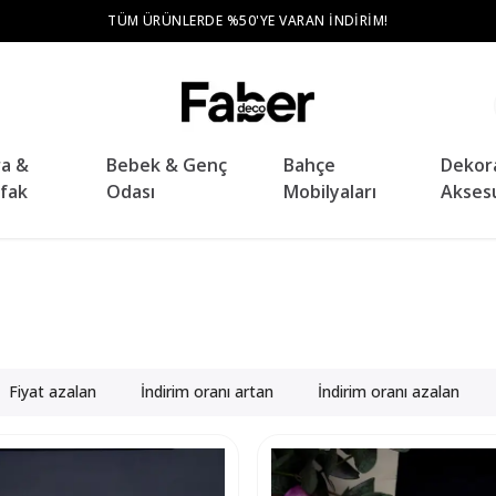
TÜM ŞEHIR MERKEZLERINE ÜCRETSIZ TESLIMAT VE KURULUM
ra &
Bebek & Genç
Bahçe
Dekor
fak
Odası
Mobilyaları
Akses
Fiyat azalan
İndirim oranı artan
İndirim oranı azalan