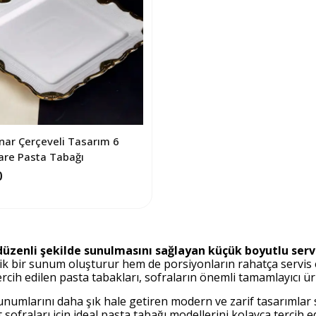
nar Çerçeveli Tasarım 6
are Pasta Tabağı
0
 düzenli şekilde sunulmasını sağlayan küçük boyutlu serv
tik bir sunum oluşturur hem de porsiyonların rahatça servis 
cih edilen pasta tabakları, sofraların önemli tamamlayıcı ürü
 sunumlarını daha şık hale getiren modern ve zarif tasarımla
fraları için ideal pasta tabağı modellerini kolayca tercih ede