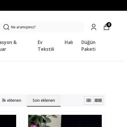
0
asyon &
Ev
Halı
Düğün
uar
Tekstili
Paketi
İlk eklenen
Son eklenen