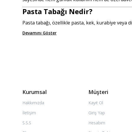
Pasta Tabağı Nedir?
Pasta tabağı, özellikle pasta, kek, kurabiye veya diğ
Devamını Göster
Kurumsal
Müşteri
Hakkımızda
Kayıt Ol
İletişim
Giriş Yap
S.S.S
Hesabım