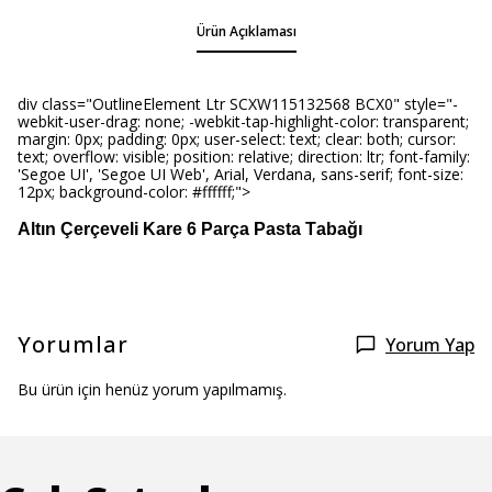
Ürün Açıklaması
div class="OutlineElement Ltr SCXW115132568 BCX0" style="-
webkit-user-drag: none; -webkit-tap-highlight-color: transparent;
margin: 0px; padding: 0px; user-select: text; clear: both; cursor:
text; overflow: visible; position: relative; direction: ltr; font-family:
'Segoe UI', 'Segoe UI Web', Arial, Verdana, sans-serif; font-size:
12px; background-color: #ffffff;">
Altın Çerçeveli Kare 6 Parça Pasta Tabağı
Yorumlar
Yorum Yap
Bu ürün için henüz yorum yapılmamış.