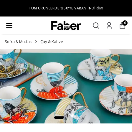
TÜM ŞEHIR MERKEZLERINE ÜCRETSIZ 
İNDIRIM!
KURULUM
0
Sofra & Mutfak
Çay & Kahve