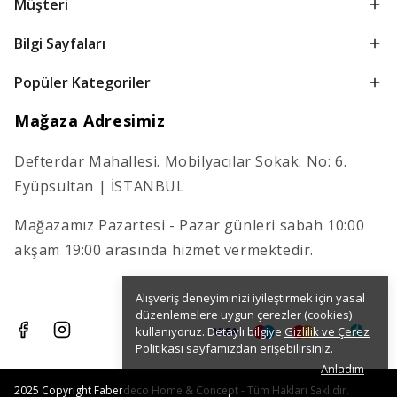
Müşteri
Bilgi Sayfaları
Popüler Kategoriler
Mağaza Adresimiz
Defterdar Mahallesi. Mobilyacılar Sokak. No: 6.
Eyüpsultan | İSTANBUL
Mağazamız Pazartesi - Pazar günleri sabah 10:00
akşam 19:00 arasında hizmet vermektedir.
Alışveriş deneyiminizi iyileştirmek için yasal
düzenlemelere uygun çerezler (cookies)
kullanıyoruz. Detaylı bilgiye
Gizlilik ve Çerez
Politikası
sayfamızdan erişebilirsiniz.
Anladım
2025 Copyright Faberdeco Home & Concept - Tüm Hakları Saklıdır.