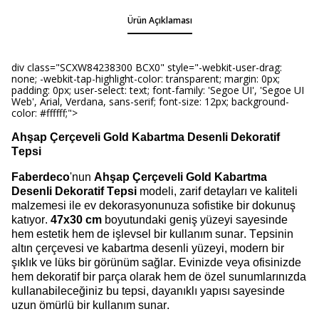
Ürün Açıklaması
div class="SCXW84238300 BCX0" style="-webkit-user-drag:
none; -webkit-tap-highlight-color: transparent; margin: 0px;
padding: 0px; user-select: text; font-family: 'Segoe UI', 'Segoe UI
Web', Arial, Verdana, sans-serif; font-size: 12px; background-
color: #ffffff;">
Ahşap Çerçeveli Gold Kabartma Desenli Dekoratif
Tepsi
Faberdeco
'nun
Ahşap Çerçeveli Gold Kabartma
Desenli Dekoratif Tepsi
modeli, zarif detayları ve kaliteli
malzemesi ile ev dekorasyonunuza sofistike bir dokunuş
katıyor.
47x30 cm
boyutundaki geniş yüzeyi sayesinde
hem estetik hem de işlevsel bir kullanım sunar. Tepsinin
altın çerçevesi ve kabartma desenli yüzeyi, modern bir
şıklık ve lüks bir görünüm sağlar. Evinizde veya ofisinizde
hem dekoratif bir parça olarak hem de özel sunumlarınızda
kullanabileceğiniz bu tepsi, dayanıklı yapısı sayesinde
uzun ömürlü bir kullanım sunar.