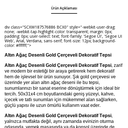
Ürün Açıklaması
div class="SCXW187576886 BCX0" style="-webkit-user-drag:
none; -webkit-tap-highlight-color: transparent; margin: 0px;
padding: 0px; user-select: text; font-family: 'Segoe UI', 'Segoe UI
Web', Arial, Verdana, sans-serif; font-size: 12px; background-
color: #ffffff;">
Altın Ağaç Desenli Gold Çerçeveli Dekoratif Tepsi
Altın Ağaç Desenli Gold Çerçeveli Dekoratif Tepsi
, zarif
ve modern bir estetiği bir araya getirerek
hem dekoratif
hem de işlevsel bir ürün sunuyor. Şık gold
çerçevesi ve
üzerinde yer alan altın ağaç deseni ile bu tepsi,
sunumlarınızı bir sanat eserine dönüştürmek için ideal bir
tercih. 50x31x4 cm boyutlarındaki geniş yüzeyi, kahve,
içecek ve tatlı sunumları için mükemmel alan sağlarken,
güçlü yapısı ile uzun ömürlü kullanım vaat eder.
Altın Ağaç Desenli Gold Çerçeveli Dekoratif Tepsi
,
yalnızca mutfakta değil, aynı zamanda evinizin oturma
odasında, yemek masasında ya da konsol üzerinde de