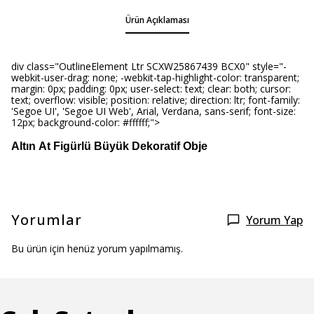
Ürün Açıklaması
div class="OutlineElement Ltr SCXW25867439 BCX0" style="-
webkit-user-drag: none; -webkit-tap-highlight-color: transparent;
margin: 0px; padding: 0px; user-select: text; clear: both; cursor:
text; overflow: visible; position: relative; direction: ltr; font-family:
'Segoe UI', 'Segoe UI Web', Arial, Verdana, sans-serif; font-size:
12px; background-color: #ffffff;">
Altın At Figürlü Büyük Dekoratif Obje
Yorumlar
Yorum Yap
Bu ürün için henüz yorum yapılmamış.