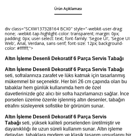
Ürün Açıklaması
div class="SCXW137328164 BCX0" style="-webkit-user-drag:
none; -webkit-tap-highlight-color: transparent; margin: 0px;
padding: 0px; user-select: text; font-family: 'Segoe UI', 'Segoe UI
Web', Arial, Verdana, sans-serif; font-size: 12px; background-
color: #ffffff;">
Altın İşleme Desenli Dekoratif 6 Parça Servis Tabağı
Altın İşleme Desenli Dekoratif 6 Parça Servis Tabağı
seti, sofralarınıza zarafet ve lüks katmak için tasarlanmış
mükemmel bir seçenektir. Her biri 26 cm çapında olan bu
tabaklar
hem günlük kullanımda hem de özel
davetlerinizde göz alıcı bir sofra hazırlamanızı sağlar. İnce
porselen üzerine özenle işlenmiş altın desenler, tabağın
etrafını süsleyerek sofistike bir görünüm sunar.
Altın İşleme Desenli Dekoratif 6 Parça Servis
Tabağı
seti, yüksek kaliteli porselenden üretilmiştir ve
dayanıklılığı ile uzun süreli kullanım sunar. Altın işleme
detayları, tabaklara modern ve klasik tasarım unsurlarını bir