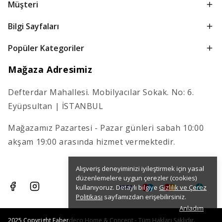
Müşteri
Bilgi Sayfaları
Popüler Kategoriler
Mağaza Adresimiz
Defterdar Mahallesi. Mobilyacılar Sokak. No: 6.
Eyüpsultan | İSTANBUL
Mağazamız Pazartesi - Pazar günleri sabah 10:00
akşam 19:00 arasında hizmet vermektedir.
Alışveriş deneyiminizi iyileştirmek için yasal
düzenlemelere uygun çerezler (cookies)
kullanıyoruz. Detaylı bilgiye
Gizlilik ve Çerez
Politikası
sayfamızdan erişebilirsiniz.
Anladım
2025 Copyright Faberdeco Home & Concept - Tüm Hakları Saklıdır.