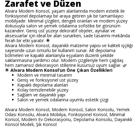
Zarafet ve Düzen
Alvara Modern Konsol, yaşam alanlarında modern estetik ile
fonksiyonel depolamayı bir araya getiren şık bir tamamlayıcı
mobilyadır. Minimal çizgileri, dengeli oranları ve modern yüzey
dokusuyla salon ve yemek odalarına sofistike bir görünüm
kazandırır. Geniş üst yüzeyi dekoratif objeler, aynalar ve
aksesuarlar için ideal bir alan sunarken, sade tasarımı mekânda
ferah bir etki yaratır. 🌟
Alvara Modern Konsol, dayanıklı malzeme yapısı ve kaliteli işçiliği
sayesinde uzun ömürlü bir kullanım sunar. Alt depolama
bölmeleri ve kapaklı alanlarıyla eşyaların düzenli şekilde
saklanmasına yardımcı olur. Modern çizgileriyle hem çağdaş
hem zamansız dekorasyon stillerine kusursuz uyum sağlar. 🌿
🌟
Alvara Modern Konsol’un Öne Çıkan Özellikleri
Modern ve minimal tasarım
Geniş ve fonksiyonel üst yüzey
Kapaklı depolama alanları
Kolay temizlenebilir yüzey
Sağlam ve dayanıklı yapı
Salon ve yemek odalarına uyumlu estetik çizgi
Alvara Modern Konsol, Modern Konsol, Salon Konsolu, Yemek
Odası Konsolu, Alvara Mobilya, Fonksiyonel Konsol, Minimal
Konsol, Modern Ev Dekorasyonu, Depolama Konsolu, Dayanıklı
Konsol Modeli, Şık Konsol