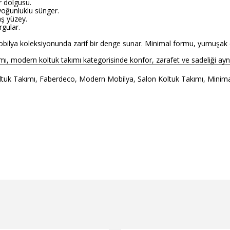
r dolgusu.
yoğunluklu sünger.
aş yüzey.
gular.
ilya koleksiyonunda zarif bir denge sunar. Minimal formu, yumuşak 
ı, modern koltuk takımı kategorisinde konfor, zarafet ve sadeliği aynı
tuk Takımı, Faberdeco, Modern Mobilya, Salon Koltuk Takımı, Minima