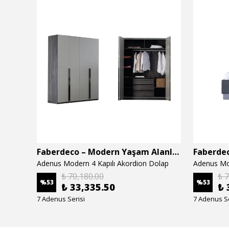
Faberdeco – Modern Yaşam Alanları İçin Özel Tasarım Mobilyalar
Faberdeco – Modern Yaşam Alanları İçin Özel Tasarım Mobilyalar
Adenus Modern 4 Kapılı Akordion Dolap
Adenus Mo
₺ 70,180.00
₺ 
%
53
%
53
₺ 33,335.50
₺ 
7 Adenus Serisi
7 Adenus Se