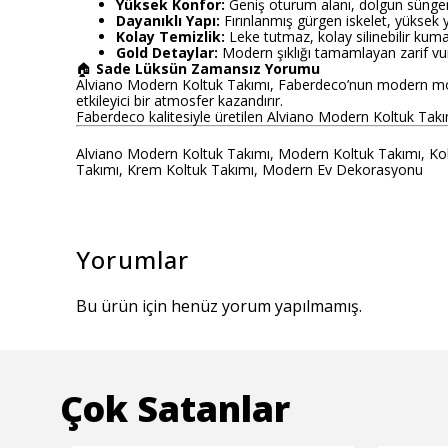
Yüksek Konfor:
Geniş oturum alanı, dolgun sünge
Dayanıklı Yapı:
Fırınlanmış gürgen iskelet, yüksek 
Kolay Temizlik:
Leke tutmaz, kolay silinebilir kum
Gold Detaylar:
Modern şıklığı tamamlayan zarif vur
🏠
Sade Lüksün Zamansız Yorumu
Alviano Modern Koltuk Takımı, Faberdeco’nun modern mob
etkileyici bir atmosfer kazandırır.
Faberdeco kalitesiyle üretilen Alviano Modern Koltuk Takım
Alviano Modern Koltuk Takımı, Modern Koltuk Takımı, Kol
Takımı, Krem Koltuk Takımı, Modern Ev Dekorasyonu
Yorumlar
Bu ürün için henüz yorum yapılmamış.
Çok Satanlar