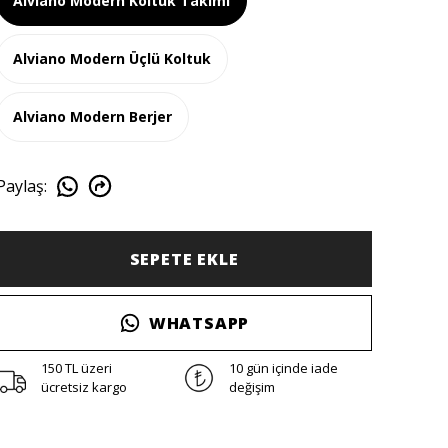
Alviano Modern Koltuk Takımı
Alviano Modern Üçlü Koltuk
Alviano Modern Berjer
Paylaş
:
SEPETE EKLE
WHATSAPP
150 TL üzeri
10 gün içinde iade
ücretsiz kargo
değişim