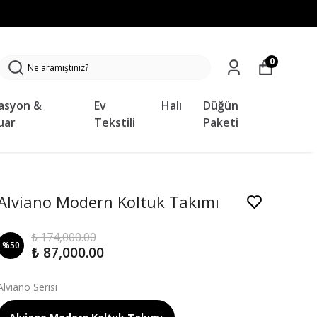
0
asyon &
Ev
Halı
Düğün
uar
Tekstili
Paketi
Alviano Modern Koltuk Takımı
₺ 174,000.00
%
50
₺ 87,000.00
Alviano Serisi