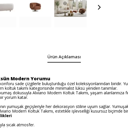
Ürün Açıklaması
üksün Modern Yorumu
nforu sade çizgilerle buluşturduğu özel koleksiyonlarından biridir. Y
 koltuk takımı kategorisinde minimalist lüksü yeniden tanımlar.
kumaş dokusuyla Alviano Modern Koltuk Takımı, yaşam alanlarınıza fer
bir yorum katar.
rının yumuşak geçişleriyle her dekorasyon stiline uyum sağlar. Yumuş
lviano Modern Koltuk Takımı, estetikle işlevselliği kusursuz biçimde bir 
ikleri
yla sıcak atmosfer.