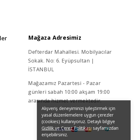
Mağaza Adresimiz
ler
Defterdar Mahallesi. Mobilyacılar
Sokak. No: 6. Eyüpsultan |
İSTANBUL
Mağazamız Pazartesi - Pazar
günleri sabah 10:00 akşam 19:00
arasında hizmet vermektedir.
Alışveriş deneyiminizi iyileştirmek için
yasal düzenlemelere uygun çerezler
(cookies) kullanıyoruz. Detaylı bilgiye
Gizlilik ve Çerez Politikası
sayfamızdan
erişebilirsiniz.