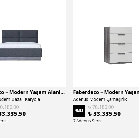
Faberdeco – Modern Yaşam Alanları İçin Özel Tasarım Mobilyalar
dern Bazalı Karyola
Adenus Modern Çamaşırlık
70,180.00
₺ 70,180.00
%
53
33,335.50
₺ 33,335.50
risi
7 Adenus Serisi