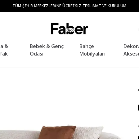
TÜM ŞEHIR MERKEZLERINE ÜCRETSIZ TESLIMAT VE KURULUM
ra &
Bebek & Genç
Bahçe
Dekor
fak
Odası
Mobilyaları
Akses