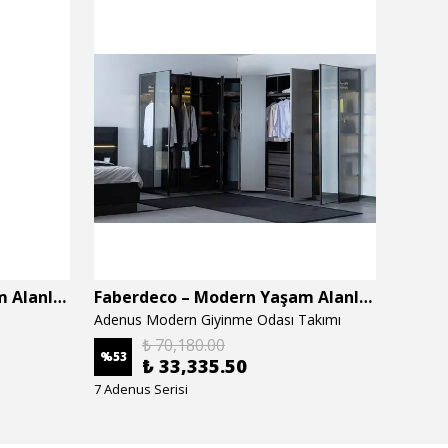
Faberdeco – Modern Yaşam Alanları İçin Özel Tasarım Mobilyalar
Faberdeco – Modern Yaşam Alanları İçin Özel Tasarım Mobilyalar
Adenus Modern Giyinme Odası Takımı
Adenus
₺ 70,180.00
%
53
%
53
₺ 33,335.50
7 Adenus Serisi
7 Adenu