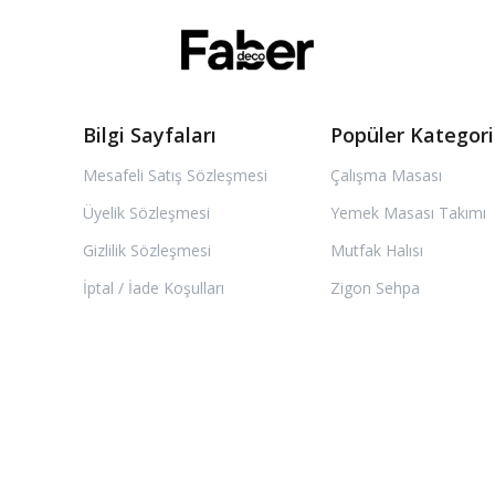
Bilgi Sayfaları
Popüler Kategori
Mesafeli Satış Sözleşmesi
Çalışma Masası
Üyelik Sözleşmesi
Yemek Masası Takımı
Gizlilik Sözleşmesi
Mutfak Halısı
İptal / İade Koşulları
Zigon Sehpa