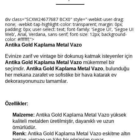
div class="SCXW24677687 BCX0" style="-webkit-user-drag:
none; -webkit-tap-highlight-color: transparent; margin: 0px;
padding: 0px; user-select: text; font-family: 'Segoe UI', 'Segoe UI
Web', Arial, Verdana, sans-serif; font-size: 12px; background-
color: #ffffff;">
Antika Gold Kaplama Metal Vazo
Evinize zarif ve vintage
bir dokunuş katmak isteyenler için
A
n
tika Gold Kaplama Metal Vazo
mükemmel bir
seçimdir.
Antika Gold Kaplama Metal Vazo
, bulunduğu
her mekana
zarafet ve sofistike bir hava katarak ev
dekorasyonunuzu tamamlar.
Özellikler:
Malzeme:
Antika Gold Kaplama Metal Vazo y
üksek
kaliteli metalden üretilmiştir, dayanıklı ve uzun
ömürlüdür.
Renk:
Antika Gold Kaplama Metal Vazo e
skitme altın
tonları,
vintage
ve lüks bir görünüm sunar.