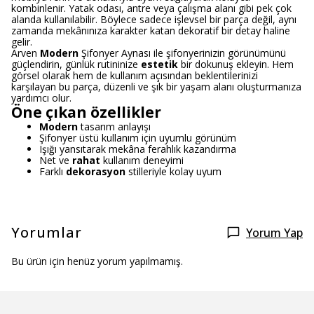
kombinlenir. Yatak odası, antre veya çalışma alanı gibi pek çok
alanda kullanılabilir. Böylece sadece işlevsel bir parça değil, aynı
zamanda mekânınıza karakter katan dekoratif bir detay haline
gelir.
Arven
Modern
Şifonyer Aynası ile şifonyerinizin görünümünü
güçlendirin, günlük rutininize
estetik
bir dokunuş ekleyin. Hem
görsel olarak hem de kullanım açısından beklentilerinizi
karşılayan bu parça, düzenli ve şık bir yaşam alanı oluşturmanıza
yardımcı olur.
Öne çıkan özellikler
Modern
tasarım anlayışı
Şifonyer üstü kullanım için uyumlu görünüm
Işığı yansıtarak mekâna ferahlık kazandırma
Net ve
rahat
kullanım deneyimi
Farklı
dekorasyon
stilleriyle kolay uyum
Yorumlar
Yorum Yap
Bu ürün için henüz yorum yapılmamış.