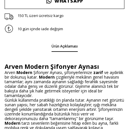
WHATSAPP
150 TL üzeri ücretsiz kargo
10 gün içinde iade değişim
Ürün Açıklaması
Arven Modern Şifonyer Aynası
Arven
Modern
Şifonyer Aynası, şifonyerlerinize
zarif
ve aydınlık
bir dokunuş katar.
Modern
çizgileriyle mekânın genel havasını
tamamlar; aynı zamanda aynanın sağladığı ferahlık sayesinde
odalar daha geniş ve düzenli görünür. Giyinme alanınızı tek bir
bakışta daha şık hale getirmek isteyenler için ideal bir
tamamlayıcıdır.
Günlük kullanımda pratikliği ön planda tutar. Aynanın net görüntü
sunan yapısı, her sabah hazırlığınızı kolaylaştırır; ışığı mekâna
dengeli şekilde yansıtarak ortamın enerjisini artırır. Şifonyerinizin
üzerinde konumlandığında bütünlük hissi verir ve
dekorasyonunuzu daha “tamamlanmış” bir görünüme taşır.
Modern
tarzı sevenlerin beğenisine hitap eden bu ayna, farklı
mobilya renk ve dokularıyla uyum sağlayarak kolayca