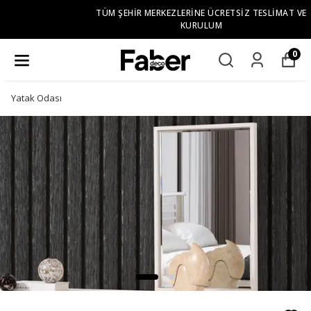
TÜM ŞEHIR MERKEZLERINE ÜCRETSIZ TESLIMAT VE
KURULUM
0
Yatak Odası