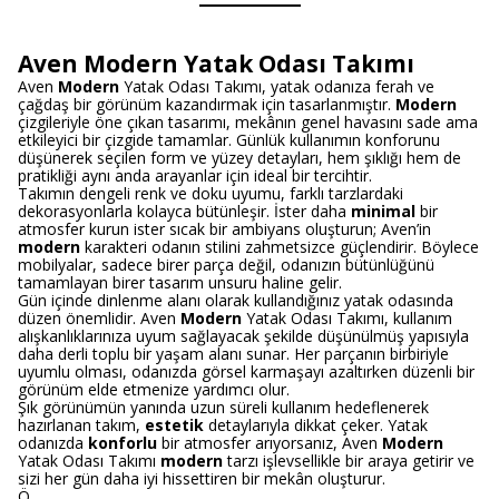
Aven Modern Yatak Odası Takımı
Aven
Modern
Yatak Odası Takımı, yatak odanıza ferah ve
çağdaş bir görünüm kazandırmak için tasarlanmıştır.
Modern
çizgileriyle öne çıkan tasarımı, mekânın genel havasını sade ama
etkileyici bir çizgide tamamlar. Günlük kullanımın konforunu
düşünerek seçilen form ve yüzey detayları, hem şıklığı hem de
pratikliği aynı anda arayanlar için ideal bir tercihtir.
Takımın dengeli renk ve doku uyumu, farklı tarzlardaki
dekorasyonlarla kolayca bütünleşir. İster daha
minimal
bir
atmosfer kurun ister sıcak bir ambiyans oluşturun; Aven’in
modern
karakteri odanın stilini zahmetsizce güçlendirir. Böylece
mobilyalar, sadece birer parça değil, odanızın bütünlüğünü
tamamlayan birer tasarım unsuru haline gelir.
Gün içinde dinlenme alanı olarak kullandığınız yatak odasında
düzen önemlidir. Aven
Modern
Yatak Odası Takımı, kullanım
alışkanlıklarınıza uyum sağlayacak şekilde düşünülmüş yapısıyla
daha derli toplu bir yaşam alanı sunar. Her parçanın birbiriyle
uyumlu olması, odanızda görsel karmaşayı azaltırken düzenli bir
görünüm elde etmenize yardımcı olur.
Şık görünümün yanında uzun süreli kullanım hedeflenerek
hazırlanan takım,
estetik
detaylarıyla dikkat çeker. Yatak
odanızda
konforlu
bir atmosfer arıyorsanız, Aven
Modern
Yatak Odası Takımı
modern
tarzı işlevsellikle bir araya getirir ve
sizi her gün daha iyi hissettiren bir mekân oluşturur.
Ö