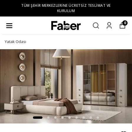
TÜM ŞEHIR MERKEZLERINE ÜCRETSIZ TESLIMAT VE
KURULUM
0
Yatak Odası