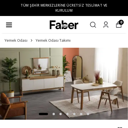
TÜM ŞEHIR MERKEZLERINE ÜCRETSIZ TESLIMAT VE
KURULUM
0
Yemek Odası
Yemek Odası Takımı