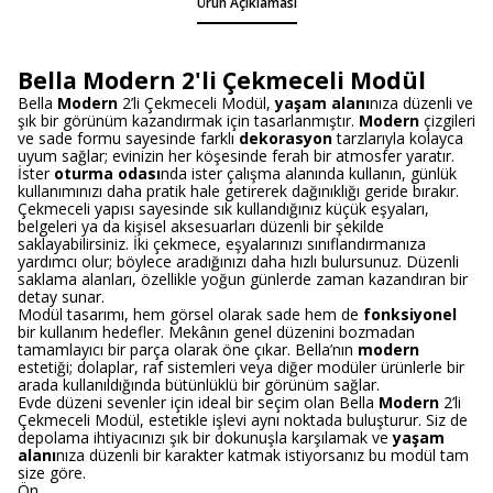
Ürün Açıklaması
Bella Modern 2'li Çekmeceli Modül
Bella
Modern
2’li Çekmeceli Modül,
yaşam alanı
nıza düzenli ve
şık bir görünüm kazandırmak için tasarlanmıştır.
Modern
çizgileri
ve sade formu sayesinde farklı
dekorasyon
tarzlarıyla kolayca
uyum sağlar; evinizin her köşesinde ferah bir atmosfer yaratır.
İster
oturma odası
nda ister çalışma alanında kullanın, günlük
kullanımınızı daha pratik hale getirerek dağınıklığı geride bırakır.
Çekmeceli yapısı sayesinde sık kullandığınız küçük eşyaları,
belgeleri ya da kişisel aksesuarları düzenli bir şekilde
saklayabilirsiniz. İki çekmece, eşyalarınızı sınıflandırmanıza
yardımcı olur; böylece aradığınızı daha hızlı bulursunuz. Düzenli
saklama alanları, özellikle yoğun günlerde zaman kazandıran bir
detay sunar.
Modül tasarımı, hem görsel olarak sade hem de
fonksiyonel
bir kullanım hedefler. Mekânın genel düzenini bozmadan
tamamlayıcı bir parça olarak öne çıkar. Bella’nın
modern
estetiği; dolaplar, raf sistemleri veya diğer modüler ürünlerle bir
arada kullanıldığında bütünlüklü bir görünüm sağlar.
Evde düzeni sevenler için ideal bir seçim olan Bella
Modern
2’li
Çekmeceli Modül, estetikle işlevi aynı noktada buluşturur. Siz de
depolama ihtiyacınızı şık bir dokunuşla karşılamak ve
yaşam
alanı
nıza düzenli bir karakter katmak istiyorsanız bu modül tam
size göre.
Ön