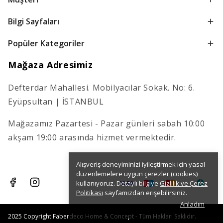
Bilgi Sayfaları
Popüler Kategoriler
Mağaza Adresimiz
Defterdar Mahallesi. Mobilyacılar Sokak. No: 6.
Eyüpsultan | İSTANBUL
Mağazamız Pazartesi - Pazar günleri sabah 10:00
akşam 19:00 arasında hizmet vermektedir.
Alışveriş deneyiminizi iyileştirmek için yasal
düzenlemelere uygun çerezler (cookies)
kullanıyoruz. Detaylı bilgiye
Gizlilik ve Çerez
Politikası
sayfamızdan erişebilirsiniz.
Anladım
2025 Copyright Faberdeco Home & Concept - Tüm Hakları Saklıdır.