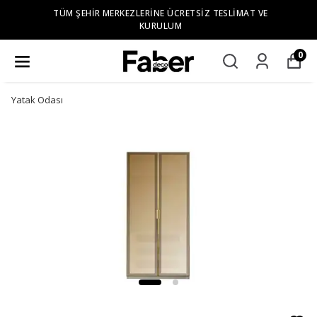
TÜM ŞEHIR MERKEZLERINE ÜCRETSIZ TESLIMAT VE
KURULUM
0
Yatak Odası