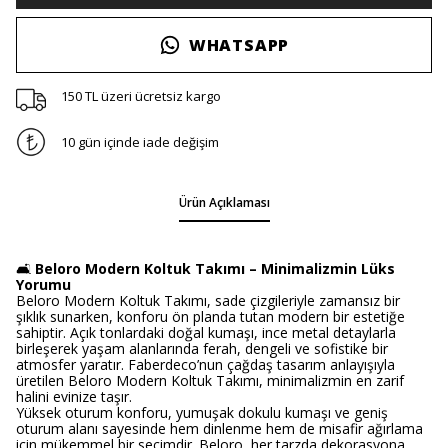
WHATSAPP
150 TL üzeri ücretsiz kargo
10 gün içinde iade değişim
Ürün Açıklaması
🛋️
Beloro Modern Koltuk Takımı – Minimalizmin Lüks
Yorumu
Beloro Modern Koltuk Takımı, sade çizgileriyle zamansız bir
şıklık sunarken, konforu ön planda tutan modern bir estetiğe
sahiptir. Açık tonlardaki doğal kumaşı, ince metal detaylarla
birleşerek yaşam alanlarında ferah, dengeli ve sofistike bir
atmosfer yaratır. Faberdeco’nun çağdaş tasarım anlayışıyla
üretilen Beloro Modern Koltuk Takımı, minimalizmin en zarif
halini evinize taşır.
Yüksek oturum konforu, yumuşak dokulu kumaşı ve geniş
oturum alanı sayesinde hem dinlenme hem de misafir ağırlama
için mükemmel bir seçimdir. Beloro, her tarzda dekorasyona