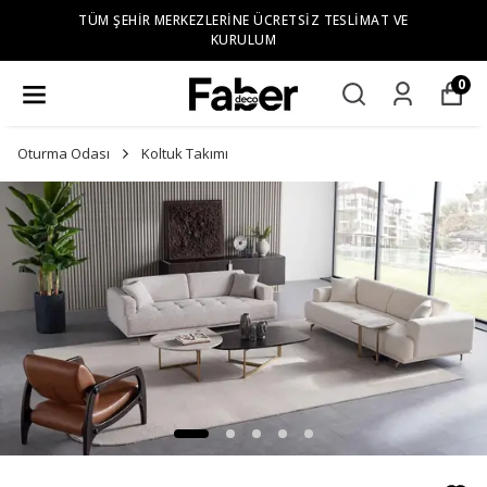
TÜM ŞEHIR MERKEZLERINE ÜCRETSIZ TESLIMAT VE
KURULUM
0
Oturma Odası
Koltuk Takımı