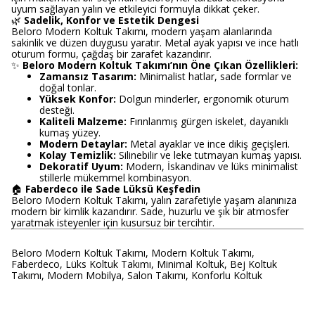
uyum sağlayan yalın ve etkileyici formuyla dikkat çeker.
🌿
Sadelik, Konfor ve Estetik Dengesi
Beloro Modern Koltuk Takımı, modern yaşam alanlarında
sakinlik ve düzen duygusu yaratır. Metal ayak yapısı ve ince hatlı
oturum formu, çağdaş bir zarafet kazandırır.
✨
Beloro Modern Koltuk Takımı’nın Öne Çıkan Özellikleri:
Zamansız Tasarım:
Minimalist hatlar, sade formlar ve
doğal tonlar.
Yüksek Konfor:
Dolgun minderler, ergonomik oturum
desteği.
Kaliteli Malzeme:
Fırınlanmış gürgen iskelet, dayanıklı
kumaş yüzey.
Modern Detaylar:
Metal ayaklar ve ince dikiş geçişleri.
Kolay Temizlik:
Silinebilir ve leke tutmayan kumaş yapısı.
Dekoratif Uyum:
Modern, İskandinav ve lüks minimalist
stillerle mükemmel kombinasyon.
🏠
Faberdeco ile Sade Lüksü Keşfedin
Beloro Modern Koltuk Takımı, yalın zarafetiyle yaşam alanınıza
modern bir kimlik kazandırır. Sade, huzurlu ve şık bir atmosfer
yaratmak isteyenler için kusursuz bir tercihtir.
Beloro Modern Koltuk Takımı, Modern Koltuk Takımı,
Faberdeco, Lüks Koltuk Takımı, Minimal Koltuk, Bej Koltuk
Takımı, Modern Mobilya, Salon Takımı, Konforlu Koltuk