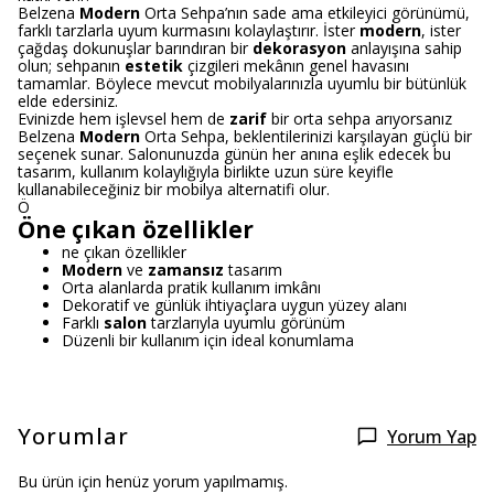
Belzena
Modern
Orta Sehpa’nın sade ama etkileyici görünümü,
farklı tarzlarla uyum kurmasını kolaylaştırır. İster
modern
, ister
çağdaş dokunuşlar barındıran bir
dekorasyon
anlayışına sahip
olun; sehpanın
estetik
çizgileri mekânın genel havasını
tamamlar. Böylece mevcut mobilyalarınızla uyumlu bir bütünlük
elde edersiniz.
Evinizde hem işlevsel hem de
zarif
bir orta sehpa arıyorsanız
Belzena
Modern
Orta Sehpa, beklentilerinizi karşılayan güçlü bir
seçenek sunar. Salonunuzda günün her anına eşlik edecek bu
tasarım, kullanım kolaylığıyla birlikte uzun süre keyifle
kullanabileceğiniz bir mobilya alternatifi olur.
Ö
Öne çıkan özellikler
ne çıkan özellikler
Modern
ve
zamansız
tasarım
Orta alanlarda pratik kullanım imkânı
Dekoratif ve günlük ihtiyaçlara uygun yüzey alanı
Farklı
salon
tarzlarıyla uyumlu görünüm
Düzenli bir kullanım için ideal konumlama
Yorumlar
Yorum Yap
Bu ürün için henüz yorum yapılmamış.