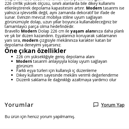
226 cm’lik yüksek ölçüsü, sınırlı alanlarda bile dikey kullanımı
etkinleştirerek depolama kapasitesini artırır.
Modern
tasarımı ise
yalnızca işlevsellik değil, aynı zamanda dekoratif bir ifade de
sunar. Evinizin mevcut mobilya stiline uyum sağlayan
görünümüyle dolap, uzun yıllar boyunca kullanabileceğiniz bir
tamamlayıcı parça olma hedefindedir.
Bravello
Modern
Dolap 226 cm ile
yaşam alanı
nıza daha planlı
ve şık bir düzen kazandırın. Eşyalarınızı koruyarak saklamanın
yanı sıra,
modern
çizgisiyle mekânınıza karakter katan bir
depolama deneyimi yaşarsınız.
Öne çıkan özellikler
226 cm yüksekliğiyle geniş depolama alanı
Modern
tasarım anlayışıyla kolay uyum sağlayan
görünüm
Farklı eşya türleri için kullanışlı iç düzenleme
Dikey kullanım sayesinde mekânı verimli değerlendirme
Düzenli saklama ile dağınıklığı azaltmaya yardımcı olur
Yorumlar
Yorum Yap
Bu ürün için henüz yorum yapılmamış.