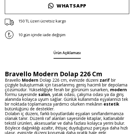
WHATSAPP
150 TL üzeri ücretsiz kargo
10 gün içinde iade değişim
Ürün Açıklaması
Bravello Modern Dolap 226 Cm
Bravello
Modern
Dolap 226 cm, evinizde düzeni
zarif
bir
çizgiyle buluşturmak için tasarlanmış geniş hacimli bir depolama
çözümüdür. Yüksekliğiyle ferah bir görünüm sunarken,
modern
formu sayesinde
salon
, yatak odası, çalışma odası ya da giriş
alanında kolayca uyum sağlar. Günlük kullanımda eşyalarınızı tek
bir noktada toplamanıza yardımcı olurken mekânın
estetik
bütünlüğünü de destekler.
Dolabın iç düzeni, farklı boyutlardaki eşyaları sınıflandırmanıza
olanak tanır. Düzenli raf alanları sayesinde kitaplar, katlanabilir
tekstil ürünleri, aksesuarlar ve daha fazlası kolayca yerini bulur.
Böylece dağınıklığı azaltır, ihtiyaç duyduğunuz parçaya daha hızlı
ulaşır, evinizde düzeni korumak daha pratik hale gelir.