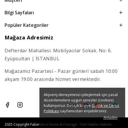
Müşteri
Bilgi Sayfaları
Popüler Kategoriler
Mağaza Adresimiz
Defterdar Mahallesi. Mobilyacılar Sokak. No: 6.
Eyüpsultan | İSTANBUL
Mağazamız Pazartesi - Pazar günleri sabah 10:00
akşam 19:00 arasında hizmet vermektedir.
Alışveriş deneyiminizi iyileştirmek için yasal
düzenlemelere uygun çerezler (cookies)
kullanıyoruz. Detaylı bilgiye
Gizlilik ve Çerez
Politikası
sayfamızdan erişebilirsiniz.
Anladım
2025 Copyright Faberdeco Home & Concept - Tüm Hakları Saklıdır.