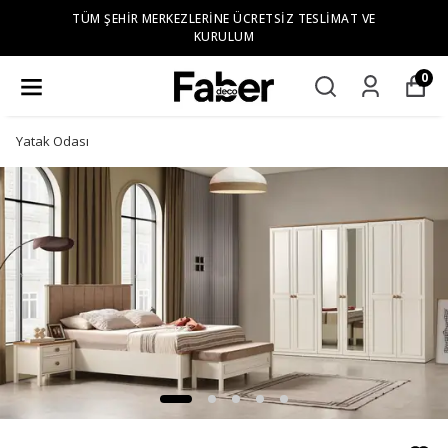
TÜM ŞEHIR MERKEZLERINE ÜCRETSIZ TESLIMAT VE
KURULUM
0
Yatak Odası