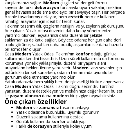
karşılamanızı sağlar.
Modern
çizgileri ve dengeli formu
sayesinde farklı
dekorasyon
tarzlarıyla uyum yakalar; mekânın
genel havasını sade ama etkileyici bir seviyeye taşır. Her parçada
özenle tasarlanmış detaylar, hem
estetik
hem de kullanım
rahatlığı arayanlar için ideal bir tercih sunar.
Takımın tasarım dili, çizgilerin netliğini ve yüzeylerin şık duruşunu
öne çıkarır. Yatak odası düzenini daha kolay yönetmenize
yardımcı olurken, eşyalarınızı daha düzenli bir şekilde
saklamanıza da katkı sağlar. Böylece odanız her gün daha derli
toplu görünür; sabahları daha pratik, akşamları ise daha huzurlu
bir atmosfer oluşur.
Casa
Modern
Yatak Odası Takımı’nın
konfor
odağı, günlük
kullanımda kendini hissettirir. Uzun süreli kullanımda da formunu
korumaya yönelik yaklaşımıyla, düzenli bir yaşam alanı
arayanların beklentilerine yanıt verir.
Modern
tarzı sevenler için
bütünlüklü bir set sunarken, odanın tamamında uyumlu bir
görünüm elde etmenize yardımcı olur.
Yatak odanızda hem şıklığı hem de işlevselliği birlikte arıyorsanız,
Casa
Modern
Yatak Odası Takımı doğru seçimdir. Tarzınızı
yansıtan, düzeni destekleyen ve mekânınıza değer katan bu set
ile
yaşam alanı
nızı daha
modern
bir çizgiye taşıyabilirsiniz.
Öne çıkan özellikler
Modern
ve
zamansız
tasarım anlayışı
Yatak odasında bütünlüklü, uyumlu görünüm
Düzenli saklama kullanımına destek
Günlük kullanımda
konfor
odaklı yapı
Farklı
dekorasyon
stilleriyle kolay uyum