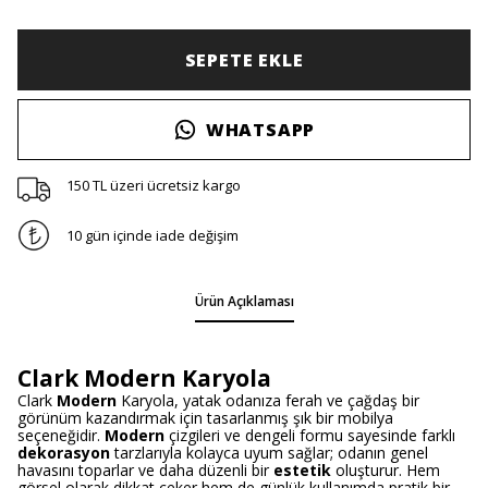
SEPETE EKLE
WHATSAPP
150 TL üzeri ücretsiz kargo
10 gün içinde iade değişim
Ürün Açıklaması
Clark Modern Karyola
Clark
Modern
Karyola, yatak odanıza ferah ve çağdaş bir
görünüm kazandırmak için tasarlanmış şık bir mobilya
seçeneğidir.
Modern
çizgileri ve dengeli formu sayesinde farklı
dekorasyon
tarzlarıyla kolayca uyum sağlar; odanın genel
havasını toparlar ve daha düzenli bir
estetik
oluşturur. Hem
görsel olarak dikkat çeker hem de günlük kullanımda pratik bir