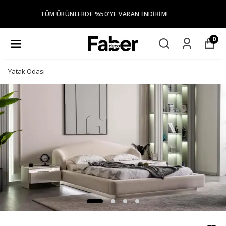
TÜM ŞEHIR MERKEZLERINE ÜCRETSIZ TESLIMAT VE
KURULUM
0
Yatak Odası