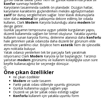
konfor
sunmayı hedefler.
Karyolanın tasarımında sadelik ön plandadır. Düzgün hatlar,
karyolanın karakterini güçlendirirken mekânı ağırlaştırmadan
zarif
bir duruş sergilemesini sağlar. İster klasik dokunuşlarla
ister daha
minimal
bir yaklaşımla dekore edilmiş bir odada
kullanın, Clark
Modern
Karyola bulunduğu alana
modern
bir
denge getirir.
Günlük yaşamın temposuna uygun şekilde kurgulanan yapısı,
düzenli kullanımda sağlam bir temel oluşturur. Yatakla uyumlu
kullanım sunan karyola formu, dinlenme alanınızı daha
konforlu
hale getirirken yatak odanızda daha düzenli bir görünüm elde
etmenize yardımcı olur. Böylece hem
estetik
hem de işlevsellik
aynı noktada buluşur.
Yatak odanızı yenilerken tek bir parçayla fark yaratmak
istiyorsanız Clark
Modern
Karyola iyi bir başlangıçtır. Tarzınızı
yansıtan
modern
görünümü ve kullanım kolaylığıyla uzun süre
keyifle kullanacağınız bir seçeneğe dönüşür.
Ö
Öne çıkan özellikler
ne çıkan özellikler
Modern
ve sade tasarım
Farklı yatak odası stilleriyle uyumlu görünüm
Günlük kullanıma uygun sağlam yapı
Düzenli ve şık bir yatak odası estetiği sağlar
Konforlu
kullanım için yatakla uyumlu form