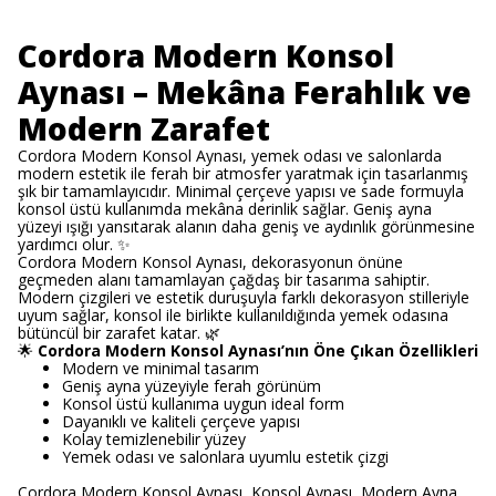
Cordora Modern Konsol
Aynası – Mekâna Ferahlık ve
Modern Zarafet
Cordora Modern Konsol Aynası, yemek odası ve salonlarda
modern estetik ile ferah bir atmosfer yaratmak için tasarlanmış
şık bir tamamlayıcıdır. Minimal çerçeve yapısı ve sade formuyla
konsol üstü kullanımda mekâna derinlik sağlar. Geniş ayna
yüzeyi ışığı yansıtarak alanın daha geniş ve aydınlık görünmesine
yardımcı olur. ✨
Cordora Modern Konsol Aynası, dekorasyonun önüne
geçmeden alanı tamamlayan çağdaş bir tasarıma sahiptir.
Modern çizgileri ve estetik duruşuyla farklı dekorasyon stilleriyle
uyum sağlar, konsol ile birlikte kullanıldığında yemek odasına
bütüncül bir zarafet katar. 🌿
🌟
Cordora Modern Konsol Aynası’nın Öne Çıkan Özellikleri
Modern ve minimal tasarım
Geniş ayna yüzeyiyle ferah görünüm
Konsol üstü kullanıma uygun ideal form
Dayanıklı ve kaliteli çerçeve yapısı
Kolay temizlenebilir yüzey
Yemek odası ve salonlara uyumlu estetik çizgi
Cordora Modern Konsol Aynası, Konsol Aynası, Modern Ayna,