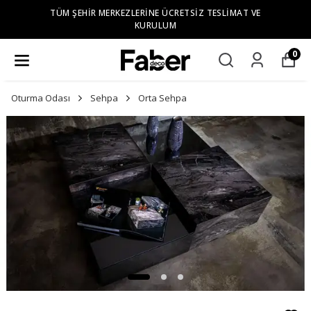
TÜM ŞEHIR MERKEZLERINE ÜCRETSIZ TESLIMAT VE
KURULUM
0
Oturma Odası
Sehpa
Orta Sehpa