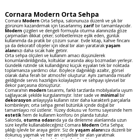
Cornara Modern Orta Sehpa
Cornara
Modern
Orta Sehpa, salonunuza düzenli ve şık bir
görünüm kazandırmak için tasarlanmış
zarif
bir tamamlayıcıdır.
Modern
çizgileri ve dengeli formuyla oturma alanınızda göze
çarpmadan dikkat çeker; sohbetlerinize eşlik eden, günlük
kullanımda da pratik bir çözüm sunar. Evde kitap, kahve fincanı
ya da dekoratif objeler için ideal bir alan yaratarak
yaşam
alanı
nızı daha sıcak hale getirir.
Orta sehpa ölçüleri ve kullanım amacı düşünülerek
konumlandırıldığında, koltuklar arasında akışı bozmadan yerleşir.
Gündelik rutinde sık kullandığınız küçük eşyaları tek bir noktada
toplamanıza yardımcı olur. Böylece dağınıklığı azaltır, görsel
olarak daha ferah bir atmosfer oluşturur. Aynı zamanda misafir
geldiğinde servis hazırlığını kolaylaştırır ve sehpayı işlevsel bir
dekor parçasına dönüştürür.
Cornara’nın
modern
tasarımı, farklı tarzlarda mobilyalarla uyum
sağlayacak şekilde kurgulanmıştır. İster sade ve
minimal
bir
dekorasyon
anlayışıyla kullanın ister daha karakterli parçalarla
kombinleyin; orta sehpa genel bütünlük içinde doğal bir
tamamlayıcı rol üstlenir. Yüzey dokusu ve formu sayesinde hem
estetik
hem de kullanım konforu ön planda tutulur.
Salonda,
oturma odası
nda ya da dinlenme alanlarında uzun
süre keyifle kullanabileceğiniz Cornara
Modern
Orta Sehpa;
şıklığı işlevle bir araya getirir. Siz de
yaşam alanı
nıza düzenli bir
dokunuş yapmak ve her an erişilebilir bir alan yaratmak