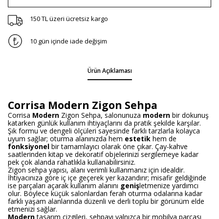
150 TL üzeri ücretsiz kargo
10 gün içinde iade değişim
Ürün Açıklaması
Corrisa Modern Zigon Sehpa
Corrisa
Modern
Zigon Sehpa, salonunuza
modern
bir dokunuş
katarken günlük kullanım ihtiyaçlarını da pratik şekilde karşılar.
Şık formu ve dengeli ölçüleri sayesinde farklı tarzlarla kolayca
uyum sağlar; oturma alanınızda hem
estetik
hem de
fonksiyonel
bir tamamlayıcı olarak öne çıkar. Çay-kahve
saatlerinden kitap ve dekoratif objelerinizi sergilemeye kadar
pek çok alanda rahatlıkla kullanabilirsiniz.
Zigon sehpa yapısı, alanı verimli kullanmanız için idealdir.
İhtiyacınıza göre iç içe geçerek yer kazandırır; misafir geldiğinde
ise parçaları açarak kullanım alanını
geniş
letmenize yardımcı
olur. Böylece küçük salonlardan ferah oturma odalarına kadar
farklı yaşam alanlarında düzenli ve derli toplu bir görünüm elde
etmenizi sağlar.
Modern
tasarım çizgileri, sehpayı yalnızca bir mobilya parçası