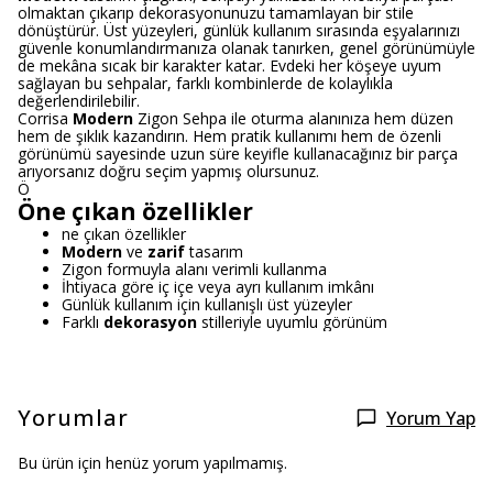
olmaktan çıkarıp dekorasyonunuzu tamamlayan bir stile
dönüştürür. Üst yüzeyleri, günlük kullanım sırasında eşyalarınızı
güvenle konumlandırmanıza olanak tanırken, genel görünümüyle
de mekâna sıcak bir karakter katar. Evdeki her köşeye uyum
sağlayan bu sehpalar, farklı kombinlerde de kolaylıkla
değerlendirilebilir.
Corrisa
Modern
Zigon Sehpa ile oturma alanınıza hem düzen
hem de şıklık kazandırın. Hem pratik kullanımı hem de özenli
görünümü sayesinde uzun süre keyifle kullanacağınız bir parça
arıyorsanız doğru seçim yapmış olursunuz.
Ö
Öne çıkan özellikler
ne çıkan özellikler
Modern
ve
zarif
tasarım
Zigon formuyla alanı verimli kullanma
İhtiyaca göre iç içe veya ayrı kullanım imkânı
Günlük kullanım için kullanışlı üst yüzeyler
Farklı
dekorasyon
stilleriyle uyumlu görünüm
Yorumlar
Yorum Yap
Bu ürün için henüz yorum yapılmamış.