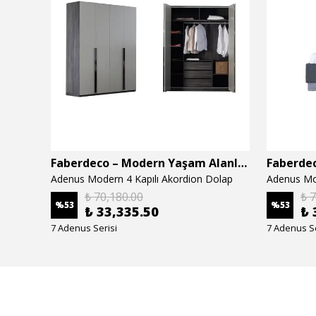
Faberdeco – Modern Yaşam Alanları İçin Özel Tasarım Mobilyalar
Faberdeco – Modern Yaşam Alanları İçin Özel Tasarım Mobilyalar
Adenus Modern 4 Kapılı Akordion Dolap
Adenus Mo
₺ 70,180.00
₺ 
%
53
%
53
₺ 33,335.50
₺ 
7 Adenus Serisi
7 Adenus Se