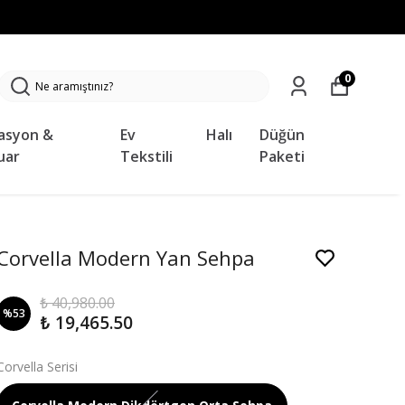
0
asyon &
Ev
Halı
Düğün
uar
Tekstili
Paketi
Corvella Modern Yan Sehpa
₺ 40,980.00
%
53
₺ 19,465.50
Corvella Serisi