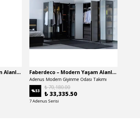
Faberdeco – Modern Yaşam Alanları İçin Özel Tasarım Mobilyalar
Faberdeco – Modern Yaşam Alanları İçin Özel Tasarım Mobilyalar
Adenus Modern Giyinme Odası Takımı
Adenus
₺ 70,180.00
%
53
%
53
₺ 33,335.50
7 Adenus Serisi
7 Adenu