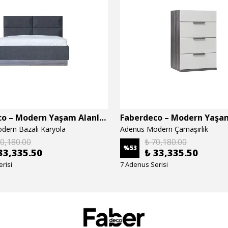
Faberdeco – Modern Yaşam Alanları İçin Özel Tasarım Mobilyalar
dern Bazalı Karyola
Adenus Modern Çamaşırlık
70,180.00
₺ 70,180.00
%
53
33,335.50
₺ 33,335.50
risi
7 Adenus Serisi