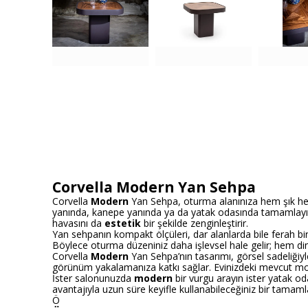
Corvella Modern Yan Sehpa
Corvella
Modern
Yan Sehpa, oturma alanınıza hem şık hem
yanında, kanepe yanında ya da yatak odasında tamamlayıcı 
havasını da
estetik
bir şekilde zenginleştirir.
Yan sehpanın kompakt ölçüleri, dar alanlarda bile ferah bir 
Böylece oturma düzeniniz daha işlevsel hale gelir; hem din
Corvella
Modern
Yan Sehpa’nın tasarımı, görsel sadeliğiy
görünüm yakalamanıza katkı sağlar. Evinizdeki mevcut mobi
İster salonunuzda
modern
bir vurgu arayın ister yatak o
avantajıyla uzun süre keyifle kullanabileceğiniz bir tamaml
Ö