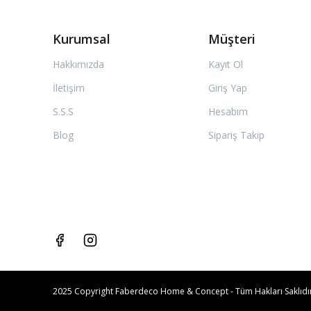
Kurumsal
Müşteri
Hakkımızda
Kayıt Ol
İletişim
Giriş Yap
S.S.S
Hesabım
Blog
Sipariş Takip
2025 Copyright Faberdeco Home & Concept - Tüm Hakları Saklıdır