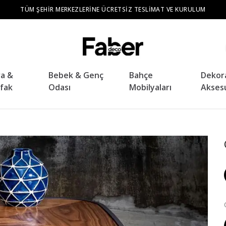
TÜM ŞEHIR MERKEZLERINE ÜCRETSIZ TESLIMAT VE KURULUM
ra &
Bebek & Genç
Bahçe
Dekor
fak
Odası
Mobilyaları
Akses