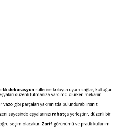
arklı
dekorasyon
stillerine kolayca uyum sağlar; koltuğun
 eşyaları düzenli tutmanıza yardımcı olurken mekânın
 vazo gibi parçaları yakınınızda bulundurabilirsiniz.
zeni sayesinde eşyalarınızı
rahat
ça yerleştirir, düzenli bir
oğru seçim olacaktır.
Zarif
görünümü ve pratik kullanım