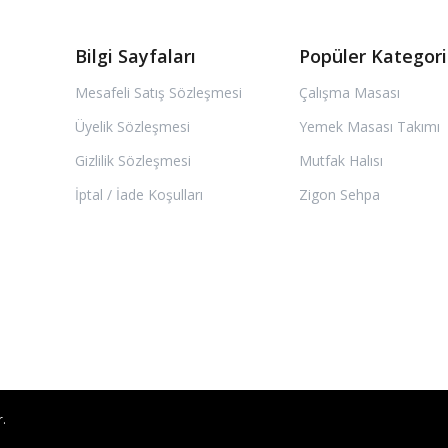
Bilgi Sayfaları
Popüler Kategori
Mesafeli Satış Sözleşmesi
Çalışma Masası
Üyelik Sözleşmesi
Yemek Masası Takımı
Gizlilik Sözleşmesi
Mutfak Halısı
İptal / İade Koşulları
Zigon Sehpa
.