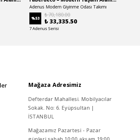
Adenus Modern Giyinme Odası Takımı
Adenus
₺ 70,180.00
%
53
%
53
₺ 33,335.50
7 Adenus Serisi
7 Adenu
Mağaza Adresimiz
ler
Defterdar Mahallesi. Mobilyacılar
Sokak. No: 6. Eyüpsultan |
İSTANBUL
Mağazamız Pazartesi - Pazar
günleri sabah 10:00 akşam 19:00