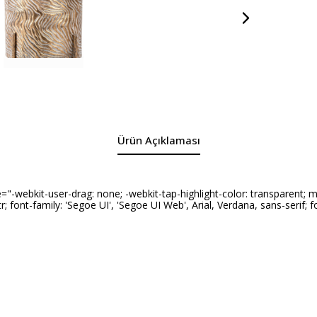
Ürün Açıklaması
ebkit-user-drag: none; -webkit-tap-highlight-color: transparent; margi
: ltr; font-family: 'Segoe UI', 'Segoe UI Web', Arial, Verdana, sans-serif; 