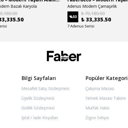
dern Bazalı Karyola
Adenus Modern Çamaşırlık
70,180.00
₺ 70,180.00
%
53
33,335.50
₺ 33,335.50
risi
7 Adenus Serisi
Bilgi Sayfaları
Popüler Kategori
Mesafeli Satış Sözleşmesi
Çalışma Masası
Üyelik Sözleşmesi
Yemek Masası Takımı
Gizlilik Sözleşmesi
Mutfak Halısı
İptal / İade Koşulları
Zigon Sehpa