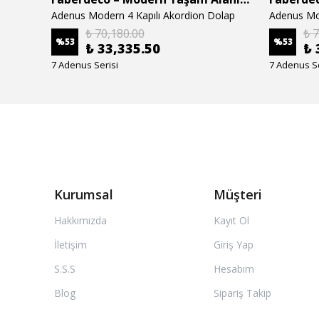
Adenus Modern 4 Kapılı Akordion Dolap
Adenus Mo
₺ 70,180.00
₺ 
%
53
%
53
₺ 33,335.50
₺ 
7 Adenus Serisi
7 Adenus Se
Kurumsal
Müşteri
Hakkımızda
Kayıt Ol
İletişim
Giriş Yap
S.S.S
Hesabım
Blog
Sipariş Takip