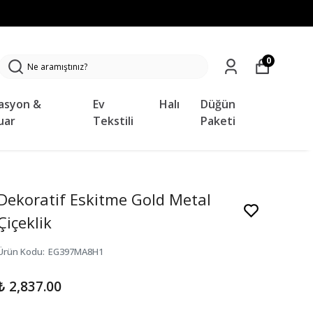
0
asyon &
Ev
Halı
Düğün
uar
Tekstili
Paketi
Dekoratif Eskitme Gold Metal
Çiçeklik
Ürün Kodu
:
EG397MA8H1
₺ 2,837.00