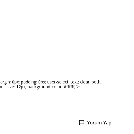
n: 0px; padding: 0px; user-select: text; clear: both;
font-size: 12px; background-color: #ffffff;">
Yorum Yap