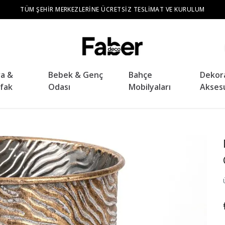
TÜM ŞEHIR MERKEZLERINE ÜCRETSIZ TESLIMAT VE KURULUM
ra &
Bebek & Genç
Bahçe
Dekor
fak
Odası
Mobilyaları
Akses