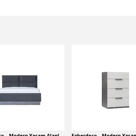
Faberdeco – Modern Yaşam Alanları İçin Özel Tasarım Mobilyalar