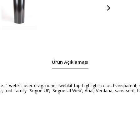
Ürün Açıklaması
webkit-user-drag: none; -webkit-tap-highlight-color: transparent; mar
: ltr; font-family: 'Segoe UI', 'Segoe UI Web', Arial, Verdana, sans-serif; 