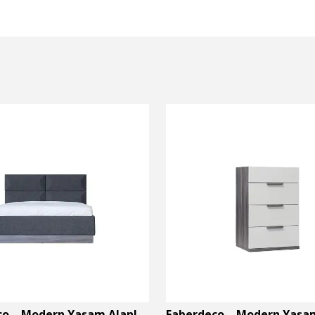
Faberdeco – Modern Yaşam Alanları İçin Özel Tasarım Mobilyalar