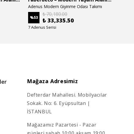
Adenus Modern Giyinme Odası Takımı
Adenus
₺ 70,180.00
%
53
%
53
₺ 33,335.50
7 Adenus Serisi
7 Adenu
Mağaza Adresimiz
ler
Defterdar Mahallesi. Mobilyacılar
Sokak. No: 6. Eyüpsultan |
İSTANBUL
Mağazamız Pazartesi - Pazar
günleri sabah 10:00 akşam 19:00