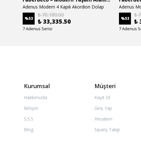
Adenus Modern 4 Kapılı Akordion Dolap
Adenus Mo
₺ 70,180.00
₺ 
%
53
%
53
₺ 33,335.50
₺ 
7 Adenus Serisi
7 Adenus Se
Kurumsal
Müşteri
Hakkımızda
Kayıt Ol
İletişim
Giriş Yap
S.S.S
Hesabım
Blog
Sipariş Takip