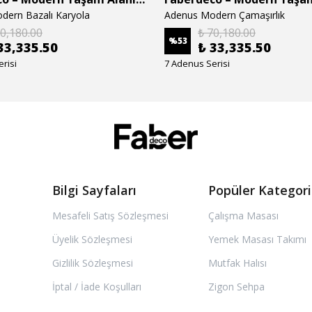
dern Bazalı Karyola
Adenus Modern Çamaşırlık
70,180.00
₺ 70,180.00
%
53
33,335.50
₺ 33,335.50
risi
7 Adenus Serisi
Bilgi Sayfaları
Popüler Kategori
Mesafeli Satış Sözleşmesi
Çalışma Masası
Üyelik Sözleşmesi
Yemek Masası Takımı
Gizlilik Sözleşmesi
Mutfak Halısı
İptal / İade Koşulları
Zigon Sehpa