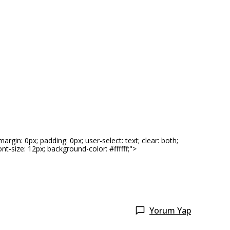
gin: 0px; padding: 0px; user-select: text; clear: both;
font-size: 12px; background-color: #ffffff;">
Yorum Yap