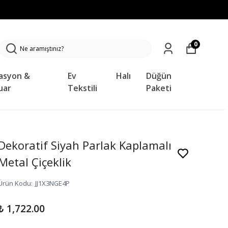
0
asyon &
Ev
Halı
Düğün
uar
Tekstili
Paketi
Dekoratif Siyah Parlak Kaplamalı
Metal Çiçeklik
Ürün Kodu
:
JJ1X3NGE4P
₺ 1,722.00