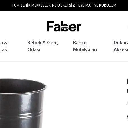
TÜM ŞEHIR MERKEZLERINE ÜCRETSIZ TESLIMAT VE KURULUM
ra &
Bebek & Genç
Bahçe
Dekor
fak
Odası
Mobilyaları
Akses