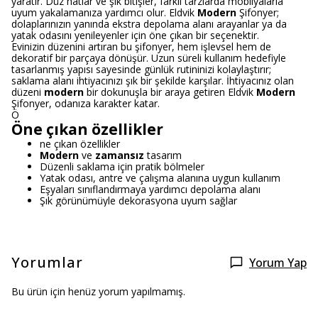
yaratır. Düz hatlar ve şık bitişler, farklı tarzlarda mobilyalarla
uyum yakalamanıza yardımcı olur. Eldvik
Modern
Şifonyer;
dolaplarınızın yanında ekstra depolama alanı arayanlar ya da
yatak odasını yenileyenler için öne çıkan bir seçenektir.
Evinizin düzenini artıran bu şifonyer, hem işlevsel hem de
dekoratif bir parçaya dönüşür. Uzun süreli kullanım hedefiyle
tasarlanmış yapısı sayesinde günlük rutininizi kolaylaştırır;
saklama alanı ihtiyacınızı şık bir şekilde karşılar. İhtiyacınız olan
düzeni
modern
bir dokunuşla bir araya getiren Eldvik
Modern
Şifonyer, odanıza karakter katar.
Ö
Öne çıkan özellikler
ne çıkan özellikler
Modern
ve
zamansız
tasarım
Düzenli saklama için pratik bölmeler
Yatak odası, antre ve çalışma alanına uygun kullanım
Eşyaları sınıflandırmaya yardımcı depolama alanı
Şık görünümüyle dekorasyona uyum sağlar
Yorumlar
Yorum Yap
Bu ürün için henüz yorum yapılmamış.