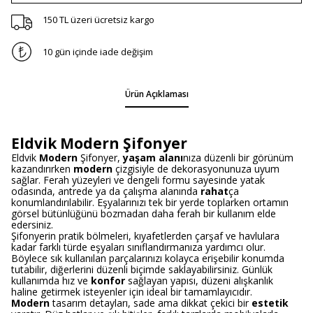
150 TL üzeri ücretsiz kargo
10 gün içinde iade değişim
Ürün Açıklaması
Eldvik Modern Şifonyer
Eldvik
Modern
Şifonyer,
yaşam alanı
nıza düzenli bir görünüm
kazandırırken
modern
çizgisiyle de dekorasyonunuza uyum
sağlar. Ferah yüzeyleri ve dengeli formu sayesinde yatak
odasında, antrede ya da çalışma alanında
rahat
ça
konumlandırılabilir. Eşyalarınızı tek bir yerde toplarken ortamın
görsel bütünlüğünü bozmadan daha ferah bir kullanım elde
edersiniz.
Şifonyerin pratik bölmeleri, kıyafetlerden çarşaf ve havlulara
kadar farklı türde eşyaları sınıflandırmanıza yardımcı olur.
Böylece sık kullanılan parçalarınızı kolayca erişebilir konumda
tutabilir, diğerlerini düzenli biçimde saklayabilirsiniz. Günlük
kullanımda hız ve
konfor
sağlayan yapısı, düzeni alışkanlık
haline getirmek isteyenler için ideal bir tamamlayıcıdır.
Modern
tasarım detayları, sade ama dikkat çekici bir
estetik