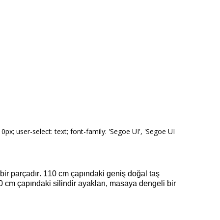
x; user-select: text; font-family: 'Segoe UI', 'Segoe UI
z bir parçadır. 110 cm çapındaki geniş doğal taş
0 cm çapındaki silindir ayakları, masaya dengeli bir