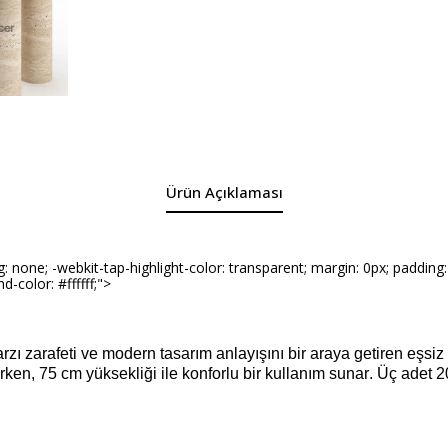
Ürün Açıklaması
ne; -webkit-tap-highlight-color: transparent; margin: 0px; padding: 0p
d-color: #ffffff;">
tarzı zarafeti ve modern tasarım anlayışını bir araya getiren eşsi
rken, 75 cm yüksekliği ile konforlu bir kullanım sunar. Üç adet 2