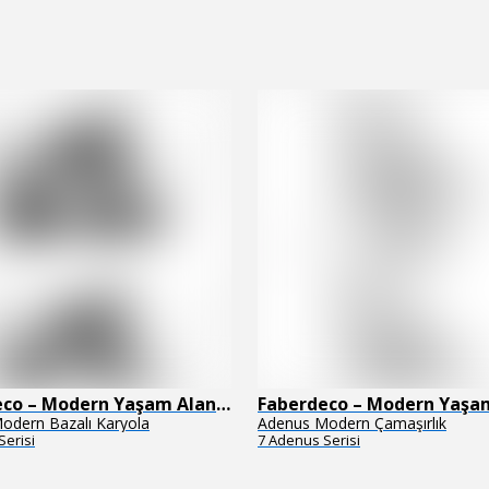
Faberdeco – Modern Yaşam Alanları İçin Özel Tasarım Mobilyalar
odern Bazalı Karyola
Adenus Modern Çamaşırlık
Serisi
7 Adenus Serisi