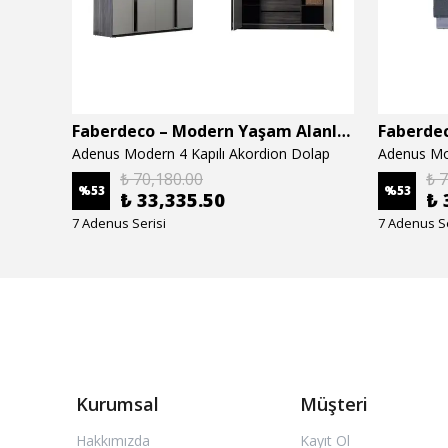
Faberdeco – Modern Yaşam Alanları İçin Özel Tasarım Mobilyalar
Faberdeco – Modern Yaşam Alanları İçin Özel Tasarım Mobilyalar
Adenus Modern 4 Kapılı Akordion Dolap
Adenus Mo
₺ 70,180.00
₺ 
%
53
%
53
₺ 33,335.50
₺ 
7 Adenus Serisi
7 Adenus Se
Kurumsal
Müşteri
Hakkımızda
Kayıt Ol