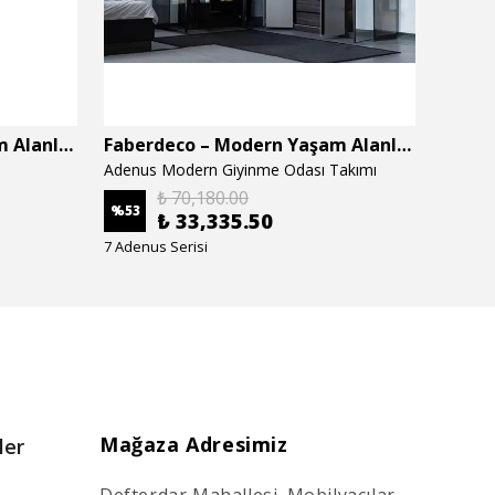
Faberdeco – Modern Yaşam Alanları İçin Özel Tasarım Mobilyalar
Faberdeco – Modern Yaşam Alanları İçin Özel Tasarım Mobilyalar
Adenus Modern Giyinme Odası Takımı
Adenus
₺ 70,180.00
%
53
%
53
₺ 33,335.50
7 Adenus Serisi
7 Adenu
Mağaza Adresimiz
ler