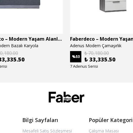
Faberdeco – Modern Yaşam Alanları İçin Özel Tasarım Mobilyalar
dern Bazalı Karyola
Adenus Modern Çamaşırlık
70,180.00
₺ 70,180.00
%
53
33,335.50
₺ 33,335.50
risi
7 Adenus Serisi
Bilgi Sayfaları
Popüler Kategori
Mesafeli Satış Sözleşmesi
Çalışma Masası