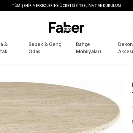
TÜM ŞEHIR MERKEZLERINE ÜCRETSIZ TESLIMAT VE KURULUM
ra &
Bebek & Genç
Bahçe
Dekor
fak
Odası
Mobilyaları
Akses