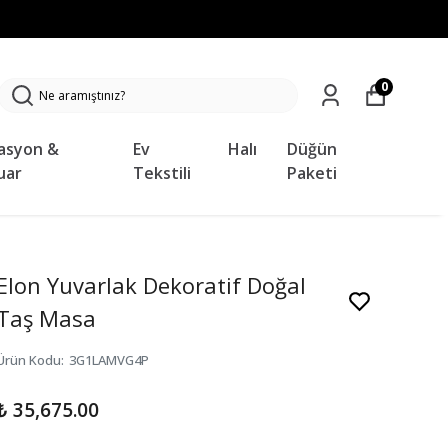
0
asyon &
Ev
Halı
Düğün
uar
Tekstili
Paketi
Elon Yuvarlak Dekoratif Doğal
Taş Masa
Ürün Kodu
:
3G1LAMVG4P
₺ 35,675.00