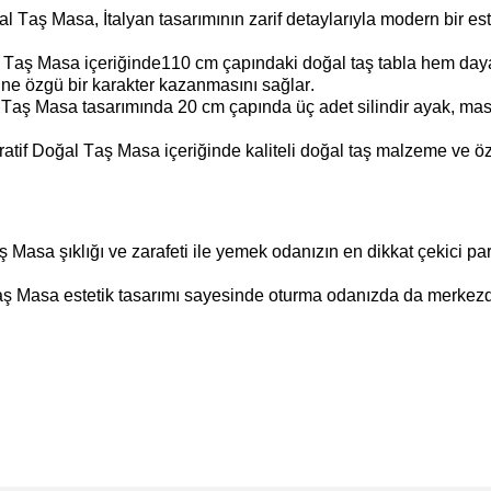
ğal Taş Masa
, İtalyan tasarımının zarif detaylarıyla modern bir 
 Taş Masa içeriğinde
110 cm çapındaki doğal taş tabla
hem daya
ne özgü bir karakter kazanmasını sağlar.
l Taş Masa tasarımında
20 cm çapında üç adet silindir ayak, ma
atif Doğal Taş Masa içeriğinde k
aliteli doğal taş malzeme ve ö
aş Masa ş
ıklığı ve zarafeti ile yemek odanızın en dikkat çekici p
aş Masa e
stetik tasarımı sayesinde oturma odanızda da merkezde