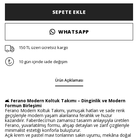
SEPETE EKLE
WHATSAPP
150 TL üzeri ücretsiz kargo
10 gün içinde iade değişim
Ürün Açıklaması
🛋️
Ferano Modern Koltuk Takımı – Dinginlik ve Modern
Formun Birleşimi
Ferano Modern Koltuk Takımı, yumuşak hatları ve sade renk
geçişleriyle modern yaşam alanlarına ferahlık ve huzur
kazandırır. Faberdeco’nun zamansız tasarım anlayışıyla üretilen
Ferano, yuvarlatılmış formu, ahşap detayları ve zarif çizgileriyle
minimalist estetiği konforla buluşturur.
Açık krem ve pastel mavi tonlarının sakin uyumu, mekâna doğal