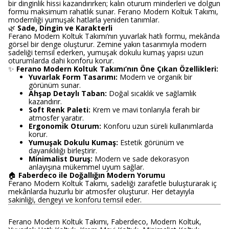
bir dinginlik hissi kazandırırken; kalın oturum minderleri ve dolgun
formu maksimum rahatlık sunar. Ferano Modern Koltuk Takımı,
modernliği yumuşak hatlarla yeniden tanımlar.
🌿
Sade, Dingin ve Karakterli
Ferano Modern Koltuk Takımı’nın yuvarlak hatlı formu, mekânda
görsel bir denge oluşturur. Zemine yakın tasarımıyla modern
sadeliği temsil ederken, yumuşak dokulu kumaş yapısı uzun
oturumlarda dahi konforu korur.
✨
Ferano Modern Koltuk Takımı’nın Öne Çıkan Özellikleri:
Yuvarlak Form Tasarımı:
Modern ve organik bir
görünüm sunar.
Ahşap Detaylı Taban:
Doğal sıcaklık ve sağlamlık
kazandırır.
Soft Renk Paleti:
Krem ve mavi tonlarıyla ferah bir
atmosfer yaratır.
Ergonomik Oturum:
Konforu uzun süreli kullanımlarda
korur.
Yumuşak Dokulu Kumaş:
Estetik görünüm ve
dayanıklılığı birleştirir.
Minimalist Duruş:
Modern ve sade dekorasyon
anlayışına mükemmel uyum sağlar.
🏠
Faberdeco ile Doğallığın Modern Yorumu
Ferano Modern Koltuk Takımı, sadeliği zarafetle buluşturarak iç
mekânlarda huzurlu bir atmosfer oluşturur. Her detayıyla
sakinliği, dengeyi ve konforu temsil eder.
Ferano Modern Koltuk Takımı, Faberdeco, Modern Koltuk,