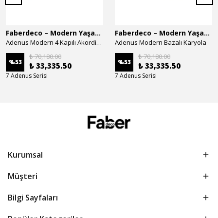
Faberdeco – Modern Yaşam Alanları İçin Özel Tasarım Mobilyalar
Faberdeco – Modern Yaşam Alanları İçin Özel Tasarım Mobilyalar
Adenus Modern 4 Kapılı Akordion Dolap
Adenus Modern Bazalı Karyola
₺ 70,180.00
₺ 70,180.00
%
53
%
53
₺ 33,335.50
₺ 33,335.50
7 Adenus Serisi
7 Adenus Serisi
Kurumsal
Müşteri
Bilgi Sayfaları