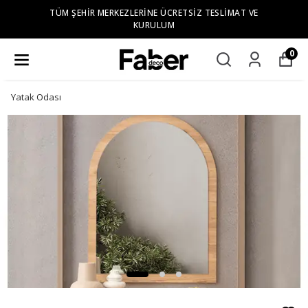
TÜM ŞEHIR MERKEZLERINE ÜCRETSIZ TESLIMAT VE
KURULUM
0
Yatak Odası