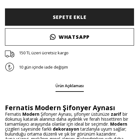
SEPETE EKLE
WHATSAPP
150 TL üzeri ücretsiz kargo
10 gün içinde iade değişim
Ürün Açıklaması
Fernatis Modern Şifonyer Aynası
Fernatis
Modern
Şifonyer Aynası, şifonyer üstünüze
zarif
bir
dokunuş katarak alanınızı daha aydınlık ve ferah hissettiren bir
tamamlayıcı arayışında olanlar için ideal bir seçimdir.
Modern
çizgileri sayesinde farklı
dekorasyon
tarzlarıyla uyum sağlar;
bulunduğu ortama düzenli ve şık bir görünüm kazandırır.
Ayna yüzeyi, mekânın genel algısını güçlendirirken ışığı daha