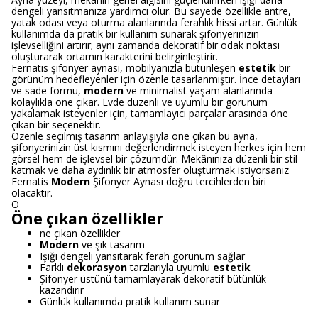
dengeli yansıtmanıza yardımcı olur. Bu sayede özellikle antre,
yatak odası veya oturma alanlarında ferahlık hissi artar. Günlük
kullanımda da pratik bir kullanım sunarak şifonyerinizin
işlevselliğini artırır; aynı zamanda dekoratif bir odak noktası
oluşturarak ortamın karakterini belirginleştirir.
Fernatis şifonyer aynası, mobilyanızla bütünleşen
estetik
bir
görünüm hedefleyenler için özenle tasarlanmıştır. İnce detayları
ve sade formu,
modern
ve minimalist yaşam alanlarında
kolaylıkla öne çıkar. Evde düzenli ve uyumlu bir görünüm
yakalamak isteyenler için, tamamlayıcı parçalar arasında öne
çıkan bir seçenektir.
Özenle seçilmiş tasarım anlayışıyla öne çıkan bu ayna,
şifonyerinizin üst kısmını değerlendirmek isteyen herkes için hem
görsel hem de işlevsel bir çözümdür. Mekânınıza düzenli bir stil
katmak ve daha aydınlık bir atmosfer oluşturmak istiyorsanız
Fernatis
Modern
Şifonyer Aynası doğru tercihlerden biri
olacaktır.
Ö
Öne çıkan özellikler
ne çıkan özellikler
Modern
ve şık tasarım
Işığı dengeli yansıtarak ferah görünüm sağlar
Farklı
dekorasyon
tarzlarıyla uyumlu
estetik
Şifonyer üstünü tamamlayarak dekoratif bütünlük
kazandırır
Günlük kullanımda pratik kullanım sunar