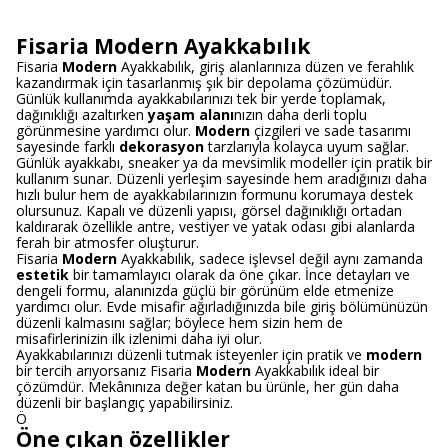
Fisaria Modern Ayakkabılık
Fisaria
Modern
Ayakkabılık, giriş alanlarınıza düzen ve ferahlık
kazandırmak için tasarlanmış şık bir depolama çözümüdür.
Günlük kullanımda ayakkabılarınızı tek bir yerde toplamak,
dağınıklığı azaltırken
yaşam alanı
nızın daha derli toplu
görünmesine yardımcı olur.
Modern
çizgileri ve sade tasarımı
sayesinde farklı
dekorasyon
tarzlarıyla kolayca uyum sağlar.
Günlük ayakkabı, sneaker ya da mevsimlik modeller için pratik bir
kullanım sunar. Düzenli yerleşim sayesinde hem aradığınızı daha
hızlı bulur hem de ayakkabılarınızın formunu korumaya destek
olursunuz. Kapalı ve düzenli yapısı, görsel dağınıklığı ortadan
kaldırarak özellikle antre, vestiyer ve yatak odası gibi alanlarda
ferah bir atmosfer oluşturur.
Fisaria
Modern
Ayakkabılık, sadece işlevsel değil aynı zamanda
estetik
bir tamamlayıcı olarak da öne çıkar. İnce detayları ve
dengeli formu, alanınızda güçlü bir görünüm elde etmenize
yardımcı olur. Evde misafir ağırladığınızda bile giriş bölümünüzün
düzenli kalmasını sağlar; böylece hem sizin hem de
misafirlerinizin ilk izlenimi daha iyi olur.
Ayakkabılarınızı düzenli tutmak isteyenler için pratik ve
modern
bir tercih arıyorsanız Fisaria
Modern
Ayakkabılık ideal bir
çözümdür. Mekânınıza değer katan bu ürünle, her gün daha
düzenli bir başlangıç yapabilirsiniz.
Ö
Öne çıkan özellikler