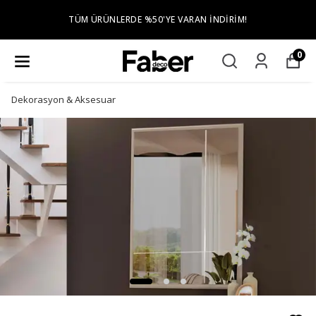
TÜM ŞEHIR MERKEZLERINE ÜCRETSIZ TESLIMAT
KURULUM
0
Dekorasyon & Aksesuar