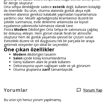
bir denge oluşturur.
Orta sehpa denildiğinde sadece
estetik
değil, kullanım kolaylığı
da önemlidir. Bu ürün, oturma alanında günlük akışa eşlik
ederken alanınızı gereksiz kalabalık yapmadan toparlamanıza
yardımcı olur. Misafir ağırladığınızda ikramlarınızı düzenli bir
şekilde sunmanıza, evde dinlenme anlarınızda ise kişisel
eşyalarınızı yakınınızda tutmanıza olanak tanır.
Fivora
Modern
Dikdörtgen Orta Sehpa ile salonunuza çağdaş
bir dokunuş ekleyin. Hem görsel olarak ferah bir atmosfer
oluşturur hem de günlük yaşamda işlevsel bir çözüm sunar.
Evinizdeki düzeni ve stil duygusunu tek bir parçada bir araya
getirmek isteyenler için ideal bir seçenektir.
Öne çıkan özellikler
Modern
dikdörtgen tasarım
Salon
içinde kolay konumlandırma
Geniş kullanım alanı ile pratik kullanım
Dekorasyona uyum sağlayan sade ve şık görünüm
Oturma gruplarına
zarif
tamamlayıcılık
Yorumlar
Yorum Yap
Bu ürün için henüz yorum yapılmamış.