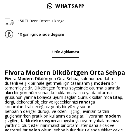
WHATSAPP
150 TL üzeri ücretsiz kargo
10 gün içinde iade değişim
Ürün Açıklaması
Fivora Modern Dikdörtgen Orta Sehpa
Fivora
Modern
Dikdörtgen Orta Sehpa, salonunuzu daha
düzenli ve şık bir hale getirmek için tasarlanmış
modern
bir
tamamlayıcıdır. Dikdörtgen formu sayesinde oturma alanında
akıcı bir görünüm sunar; koltukların arasına ya da oturma
grubunun yanına kolayca uyum sağlar. Günlük kullanımda kitap,
dergi, dekoratif objeler ve içeceklerinizi
rahat
ça
konumlandırabileceğiniz geniş bir yüzey sunar.
Sehpanın dengeli duruşu ve özenli işçiliği, evinizin tarzını
güçlendirirken pratik bir kullanım da sağlar. Fivora’nın
modern
çizgileri, farklı
dekorasyon
anlayışlarıyla uyum yakalamanıza
yardımcı olur; ister minimalist bir ortam ister daha sıcak ve
gösterişli bir
salon
olsun, sehpa bulunduğu alanda dikkat çekici