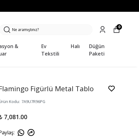
0
asyon &
Ev
Halı
Düğün
uar
Tekstili
Paketi
Flamingo Figürlü Metal Tablo
Ürün Kodu
:
7A9U7R96PG
₺ 7,081.00
Paylaş
: