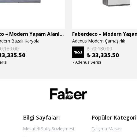
Faberdeco – Modern Yaşam Alanları İçin Özel Tasarım Mobilyalar
dern Bazalı Karyola
Adenus Modern Çamaşırlık
70,180.00
₺ 70,180.00
%
53
33,335.50
₺ 33,335.50
risi
7 Adenus Serisi
Bilgi Sayfaları
Popüler Kategori
Mesafeli Satış Sözleşmesi
Çalışma Masası