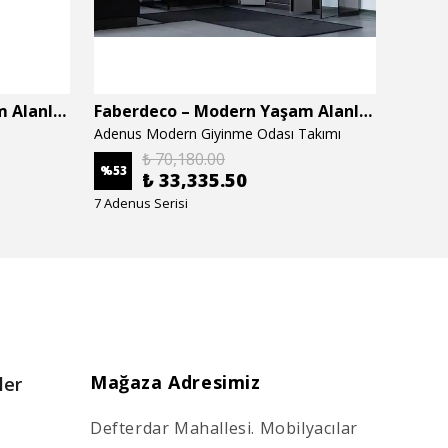
Faberdeco – Modern Yaşam Alanları İçin Özel Tasarım Mobilyalar
Faberdeco – Modern Yaşam Alanları İçin Özel Tasarım Mobilyalar
Adenus Modern Giyinme Odası Takımı
Adenus
₺ 70,180.00
%
53
%
53
₺ 33,335.50
7 Adenus Serisi
7 Adenu
Mağaza Adresimiz
ler
Defterdar Mahallesi. Mobilyacılar