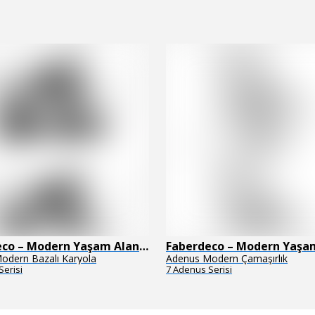
Faberdeco – Modern Yaşam Alanları İçin Özel Tasarım Mobilyalar
odern Bazalı Karyola
Adenus Modern Çamaşırlık
Serisi
7 Adenus Serisi