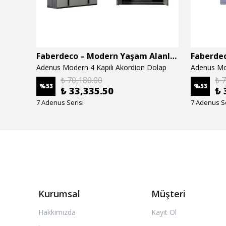
Faberdeco – Modern Yaşam Alanları İçin Özel Tasarım Mobilyalar
Faberdeco – Modern Yaşam Alanları İçin Özel Tasarım Mobilyalar
Adenus Modern 4 Kapılı Akordion Dolap
Adenus Mo
₺ 70,180.00
₺ 
%
53
%
53
₺ 33,335.50
₺ 
7 Adenus Serisi
7 Adenus Se
Kurumsal
Müşteri
Hakkımızda
Kayıt Ol