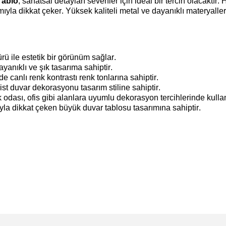
Tablo
, sanatsal detayları sevenler için ideal bir tercih olacaktı
rımıyla dikkat çeker. Yüksek kaliteli metal ve dayanıklı materyall
ürü ile estetik bir görünüm
sağlar.
ayanıklı ve şık tasarım
a sahiptir.
e canlı renk kontrastı
renk tonlarına sahiptir.
ist duvar dekorasyonu
tasarım stiline sahiptir.
 odası, ofis gibi alanlara uyumlu
dekorasyon tercihlerinde kullanı
yla dikkat çeken büyük duvar tablosu
tasarımına sahiptir.