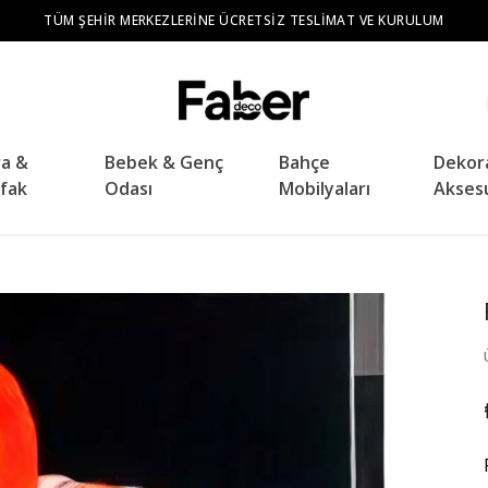
TÜM ŞEHIR MERKEZLERINE ÜCRETSIZ TESLIMAT VE KURULUM
ra &
Bebek & Genç
Bahçe
Dekor
fak
Odası
Mobilyaları
Akses