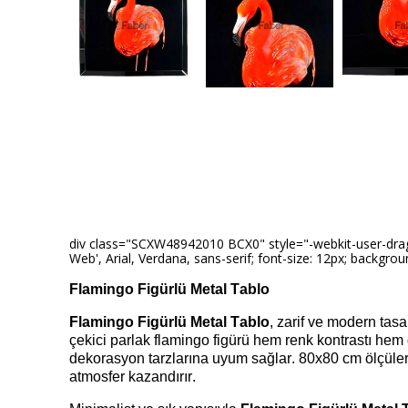
div class="SCXW48942010 BCX0" style="-webkit-user-drag: no
Web', Arial, Verdana, sans-serif; font-size: 12px; backgroun
Flamingo Figürlü Metal Tablo
Flamingo Figürlü Metal Tablo
, zarif ve modern tas
çekici parlak flamingo figürü
hem renk kontrastı hem 
dekorasyon tarzlarına uyum sağlar. 80x80 cm ölçülerind
atmosfer kazandırır.