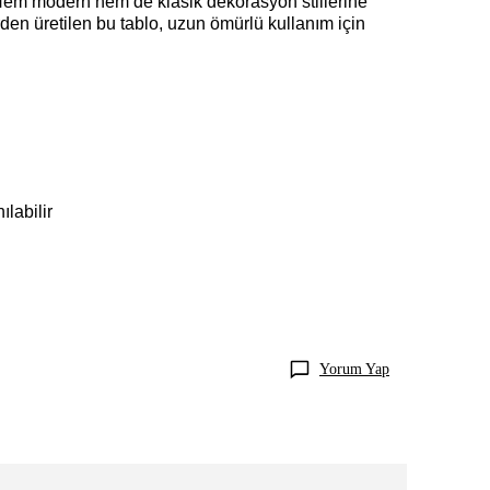
r. Hem modern hem de klasik dekorasyon stillerine
erden üretilen bu tablo, uzun ömürlü kullanım için
labilir
Yorum Yap