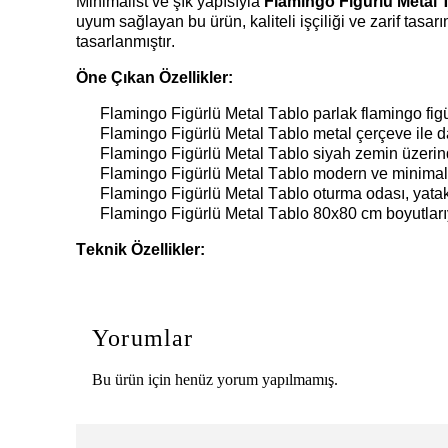
Minimalist ve şık yapısıyla
Flamingo Figürlü Metal 
uyum sağlayan bu ürün, kaliteli işçiliği ve zarif tasa
tasarlanmıştır.
Öne Çıkan Özellikler:
Flamingo Figürlü Metal Tablo
p
arlak flamingo fig
Flamingo Figürlü Metal Tablo
m
etal çerçeve ile d
Flamingo Figürlü Metal Tablo
s
iyah zemin üzerind
Flamingo Figürlü Metal Tablo
m
odern ve minimal
Flamingo Figürlü Metal Tablo
o
turma odası, yatak
Flamingo Figürlü Metal Tablo
80x80 cm boyutları
Teknik Özellikler:
Yorumlar
Bu ürün için henüz yorum yapılmamış.