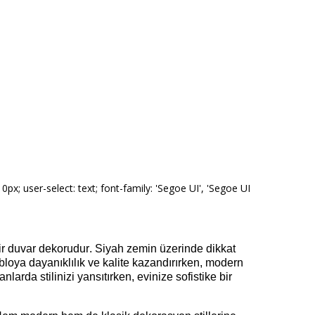
x; user-select: text; font-family: 'Segoe UI', 'Segoe UI
bir duvar dekorudur. Siyah zemin üzerinde dikkat
loya dayanıklılık ve kalite kazandırırken, modern
arda stilinizi yansıtırken, evinize sofistike bir