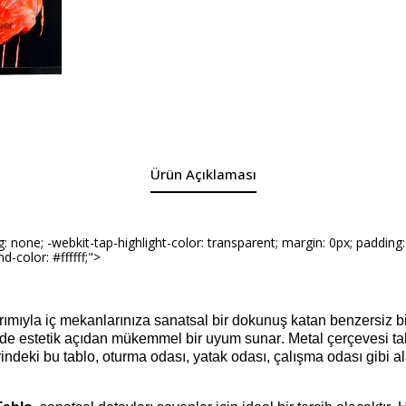
Ürün Açıklaması
ne; -webkit-tap-highlight-color: transparent; margin: 0px; padding: 0p
d-color: #ffffff;">
arımıyla iç mekanlarınıza sanatsal bir dokunuş katan benzersiz 
de estetik açıdan mükemmel bir uyum sunar. Metal çerçevesi tab
eki bu tablo, oturma odası, yatak odası, çalışma odası gibi alanl