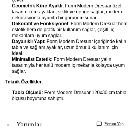
Geometrik Küre Ayaklı:
Form Modern
Dresuar
ö
zel
tasarım küre ayakları, şıklık ve denge sağlar, modern
dekorasyonla uyumlu bir görünüm sunar.
Dekoratif ve Fonksiyonel:
Form Modern
Dresuar
h
em
estetik hem de pratik bir kullanım sağlar, çeşitli iç
mekanlara uyum sağlar.
Dayanıklı Yapı:
Form Modern
Dresuar
içeriğinde k
alın
tabla ve sağlam ayaklar, uzun ömürlü kullanım için
ideal.
Minimalist Estetik:
Form Modern
Dresuar
y
alın
tasarımıyla her türlü modern iç mekanla kolayca uyum
sağlar.
Teknik Özellikler:
Tabla Ölçüsü:
Form Modern
Dresuar
120x30 cm
tabla
ölçüsü boyutuna sahiptir.
Yorumlar
Yorum Yap