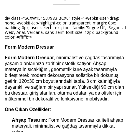
div class="SCXW151537983 BCX0" style="-webkit-user-drag:
none; -webkit-tap-highlight-color: transparent; margin: 0px;
padding: 0px; user-select: text; font-family: 'Segoe UI', 'Segoe UI
Web', Arial, Verdana, sans-serif; font-size: 12px; background-
color: #ffffff;">
Form Modern
Dresuar
Form Modern
Dresuar
, minimalist ve çağdaş tasarımıyla
yaşam alanlarınıza zarif bir estetik katıyor. Ahşap
materyalin sıcaklığını, geometrik küre ayak tasarımıyla
birleştirerek modern dekorasyona sofistike bir dokunuş
getirir. 120x30 cm boyutlarındaki tabla, 3 cm kalınlığıyla
dayanıklı ve sağlam bir yapı sunar. Yüksekliği 90 cm olan
bu d
resuar
, giriş alanları, oturma odaları ya da ofisler için
mükemmel bir dekoratif ve fonksiyonel mobilyadır.
Öne Çıkan Özellikler:
Ahşap Tasarım:
Form Modern
Dresuar
k
aliteli ahşap
materyali, minimalist ve çağdaş tasarımıyla dikkat
çeker.