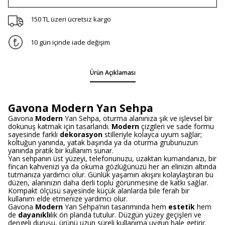
150 TL üzeri ücretsiz kargo
10 gün içinde iade değişim
Ürün Açıklaması
Gavona Modern Yan Sehpa
Gavona
Modern
Yan Sehpa, oturma alanınıza şık ve işlevsel bir
dokunuş katmak için tasarlandı.
Modern
çizgileri ve sade formu
sayesinde farklı
dekorasyon
stilleriyle kolayca uyum sağlar;
koltuğun yanında, yatak başında ya da oturma grubunuzun
yanında pratik bir kullanım sunar.
Yan sehpanın üst yüzeyi, telefonunuzu, uzaktan kumandanızı, bir
fincan kahvenizi ya da okuma gözlüğünüzü her an elinizin altında
tutmanıza yardımcı olur. Günlük yaşamın akışını kolaylaştıran bu
düzen, alanınızın daha derli toplu görünmesine de katkı sağlar.
Kompakt ölçüsü sayesinde küçük alanlarda bile ferah bir
kullanım elde etmenize yardımcı olur.
Gavona
Modern
Yan Sehpa’nın tasarımında hem
estetik
hem
de
dayanıklı
lık ön planda tutulur. Düzgün yüzey geçişleri ve
dengeli duruşu, ürünü uzun süreli kullanıma uygun hale getirir.