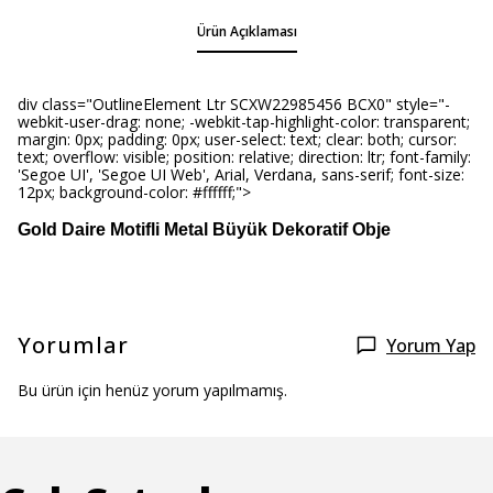
Ürün Açıklaması
div class="OutlineElement Ltr SCXW22985456 BCX0" style="-
webkit-user-drag: none; -webkit-tap-highlight-color: transparent;
margin: 0px; padding: 0px; user-select: text; clear: both; cursor:
text; overflow: visible; position: relative; direction: ltr; font-family:
'Segoe UI', 'Segoe UI Web', Arial, Verdana, sans-serif; font-size:
12px; background-color: #ffffff;">
Gold Daire Motifli Metal Büyük Dekoratif Obje
Yorumlar
Yorum Yap
Bu ürün için henüz yorum yapılmamış.