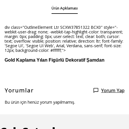
Ürün Açıklaması
div class="OutlineElement Ltr SCXW37851322 BCX0" style="-
webkit-user-drag: none; -webkit-tap-highlight-color: transparent;
margin: 0px; padding: 0px; user-select: text; clear: both; cursor:
text; overflow: visible; position: relative; direction: ltr; font-family:
'Segoe UI', 'Segoe UI Web', Arial, Verdana, sans-serif; font-size:
12px; background-color: #ffffff;">
Gold Kaplama Yılan Figürlü Dekoratif Şamdan
Yorumlar
Yorum Yap
Bu ürün için henüz yorum yapılmamış.