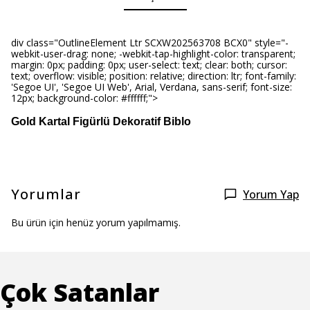
div class="OutlineElement Ltr SCXW202563708 BCX0" style="-
webkit-user-drag: none; -webkit-tap-highlight-color: transparent;
margin: 0px; padding: 0px; user-select: text; clear: both; cursor:
text; overflow: visible; position: relative; direction: ltr; font-family:
'Segoe UI', 'Segoe UI Web', Arial, Verdana, sans-serif; font-size:
12px; background-color: #ffffff;">
Gold Kartal Figürlü Dekoratif Biblo
Yorumlar
Yorum Yap
Bu ürün için henüz yorum yapılmamış.
Çok Satanlar