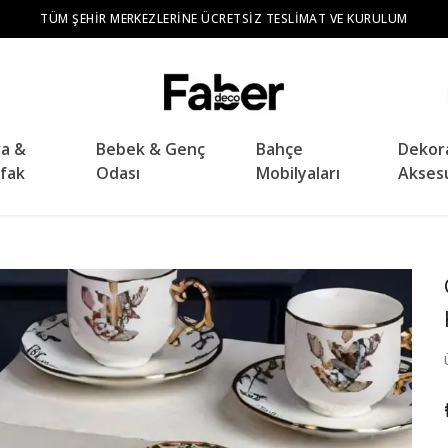
TÜM ŞEHIR MERKEZLERINE ÜCRETSIZ TESLIMAT VE KURULUM
ra &
Bebek & Genç
Bahçe
Dekor
fak
Odası
Mobilyaları
Akses