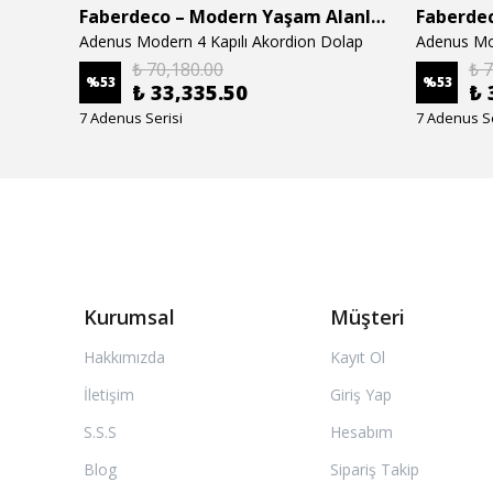
Faberdeco – Modern Yaşam Alanları İçin Özel Tasarım Mobilyalar
Faberdeco – Modern Yaşam Alanları İçin Özel Tasarım Mobilyalar
Adenus Modern 4 Kapılı Akordion Dolap
Adenus Mo
₺ 70,180.00
₺ 
%
53
%
53
₺ 33,335.50
₺ 
7 Adenus Serisi
7 Adenus Se
Kurumsal
Müşteri
Hakkımızda
Kayıt Ol
İletişim
Giriş Yap
S.S.S
Hesabım
Blog
Sipariş Takip