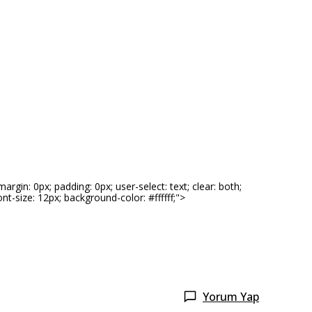
gin: 0px; padding: 0px; user-select: text; clear: both;
font-size: 12px; background-color: #ffffff;">
Yorum Yap