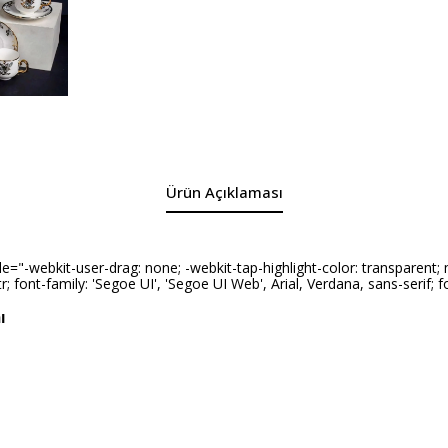
Ürün Açıklaması
webkit-user-drag: none; -webkit-tap-highlight-color: transparent; mar
: ltr; font-family: 'Segoe UI', 'Segoe UI Web', Arial, Verdana, sans-serif; 
ı