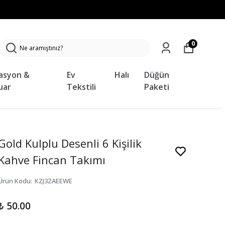
0
asyon &
Ev
Halı
Düğün
uar
Tekstili
Paketi
Gold Kulplu Desenli 6 Kişilik
Kahve Fincan Takımı
Ürün Kodu
:
KZJ3ZAEEWE
₺ 50.00