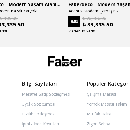
Faberdeco – Modern Yaşam Alanları İçin Özel Tasarım Mobilyalar
dern Bazalı Karyola
Adenus Modern Çamaşırlık
70,180.00
₺ 70,180.00
%
53
33,335.50
₺ 33,335.50
risi
7 Adenus Serisi
Bilgi Sayfaları
Popüler Kategori
Mesafeli Satış Sözleşmesi
Çalışma Masası
Üyelik Sözleşmesi
Yemek Masası Takımı
Gizlilik Sözleşmesi
Mutfak Halısı
İptal / İade Koşulları
Zigon Sehpa