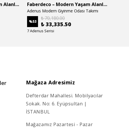
Faberdeco – Modern Yaşam Alanları İçin Özel Tasarım Mobilyalar
Faberdeco – Modern Yaşam Alanları İçin Özel Tasarım Mobilyalar
Adenus Modern Giyinme Odası Takımı
Adenus
₺ 70,180.00
%
53
%
53
₺ 33,335.50
7 Adenus Serisi
7 Adenu
Mağaza Adresimiz
ler
Defterdar Mahallesi. Mobilyacılar
Sokak. No: 6. Eyüpsultan |
İSTANBUL
Mağazamız Pazartesi - Pazar